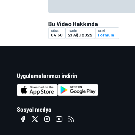
Bu Video Hakkında
SÜRE
TARIH
SERI
04:50
21 Ağu 2022
Formula 1
Uygulamalarımızı indirin
Sosyal medya