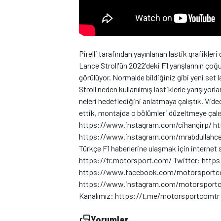
Pirelli tarafından yayınlanan lastik grafikler
Lance Stroll'ün 2022'deki F1 yarışlarının çoğuna
görülüyor. Normalde bildiğiniz gibi yeni set la
WRC
Stroll neden kullanılmış lastiklerle yarışıyor
neleri hedeflediğini anlatmaya çalıştık. Vide
ettik, montajda o bölümleri düzeltmeye çalı
https://www.instagram.com/cihangirp/ https
https://www.instagram.com/mrabdullahcelik
Türkçe F1 haberlerine ulaşmak için internet 
https://tr.motorsport.com/ Twitter: htt
https://www.facebook.com/motorsportco
https://www.instagram.com/motorsportco
Kanalımız: https://t.me/motorsportcomt
Yorumlar