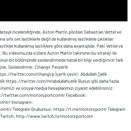
i detaylı incelendiğinde, Aston Martin pilotları Sebastian Vettel ve
 sıfır set lastiklerle değil de kullanılmış lastiklerle çıktıkları
stikler kullanılmış lastiklere göre daha avantajlıdır. Peki Vettel ve
lar. Bu videomuzda sizlere Aston Martin takımının bu strateji ile
onun bir bölümünde seslendirmede hatalı bir bilgi verdiğimizi fark
ştık. Seslendirme: Cihangir Perperik
://twitter.com/cihangirp İçerik çeviri: Abdullah Çelik
 https://twitter.com/mrabdullahcelik Bunun gibi daha fazla
sitemizi ve sosyal medya hesaplarımızı ziyaret edebilirsiniz:
ps://twitter.com/motorsportcomtr Facebook:
mtr/ Instagram:
mtr/ Telegram Grubumuz: https://t.me/motorsporttr Telegram
r Twitch: http://www.twitch.tv/motorsportcom