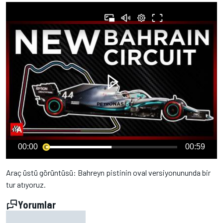
00:00
00:59
Araç üstü görüntüsü: Bahreyn pistinin oval versiyonununda bir
tur atıyoruz.
Yorumlar