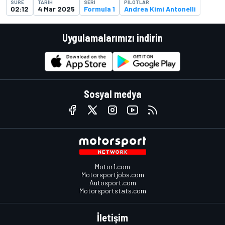
SÜRE
TARIH
SERI
PILOTLAR
02:12
4 Mar 2025
Formula 1
Andrea Kimi Antonelli
Uygulamalarımızı indirin
Sosyal medya
Motor1.com
Motorsportjobs.com
Autosport.com
Motorsportstats.com
İletişim