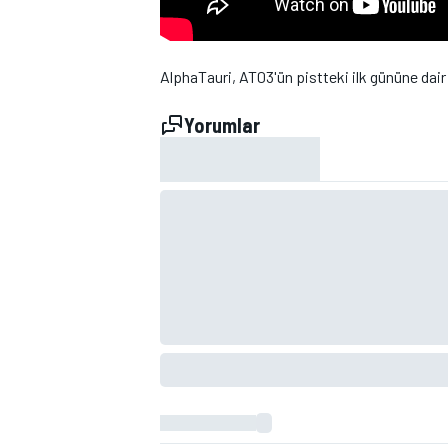
AlphaTauri, AT03'ün pistteki ilk gününe dair y
Yorumlar
WRC