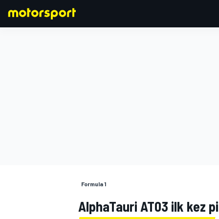
FORMULA 1
Formula 1
AlphaTauri AT03 ilk kez p