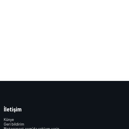
İletişim
Künye
Geri bildirim
Motorsport.com'da reklam verin