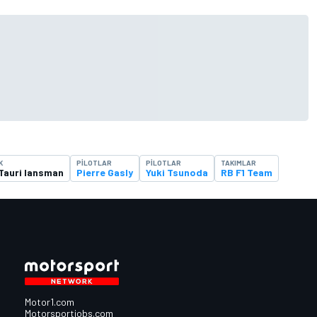
K
PILOTLAR
PILOTLAR
TAKIMLAR
Tauri lansman
Pierre Gasly
Yuki Tsunoda
RB F1 Team
Motor1.com
Motorsportjobs.com