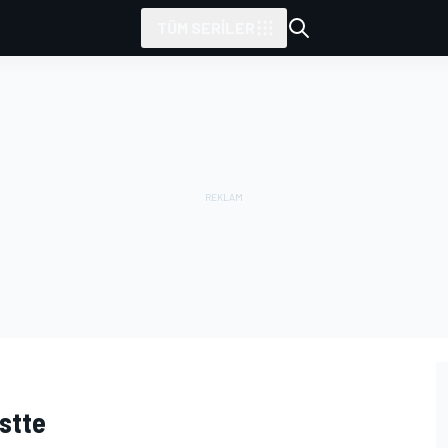
TÜM SERILER
istte