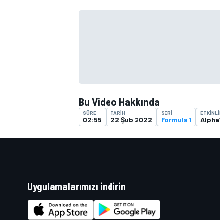
TÜRK SPORCULAR
Bu Video Hakkında
SÜRE
TARIH
SERI
ETKINLI
02:55
22 Şub 2022
Formula 1
Alpha
Uygulamalarımızı indirin