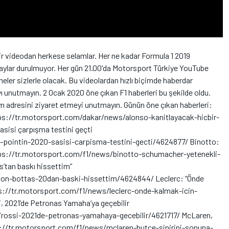
ir videodan herkese selamlar. Her ne kadar Formula 1 2019
ylar durulmuyor. Her gün 21.00'da Motorsport Türkiye YouTube
ler sizlerle olacak. Bu videolardan hızlı biçimde haberdar
yı unutmayın. 2 Ocak 2020 öne çıkan F1 haberleri bu şekilde oldu.
 adresini ziyaret etmeyi unutmayın. Günün öne çıkan haberleri:
ttps://tr.motorsport.com/dakar/news/alonso-kanitlayacak-hicbir-
sisi çarpışma testini geçti
-pointin-2020-sasisi-carpisma-testini-gecti/4624877/ Binotto:
ttps://tr.motorsport.com/f1/news/binotto-schumacher-yetenekli-
’tan baskı hissettim”
ton-bottas-20dan-baski-hissettim/4624844/ Leclerc: “Önde
ps://tr.motorsport.com/f1/news/leclerc-onde-kalmak-icin-
 2021’de Petronas Yamaha’ya geçebilir
ossi-2021de-petronas-yamahaya-gecebilir/4621717/ McLaren,
s://tr.motorsport.com/f1/news/mclaren-butce-sinirini-sonuna-