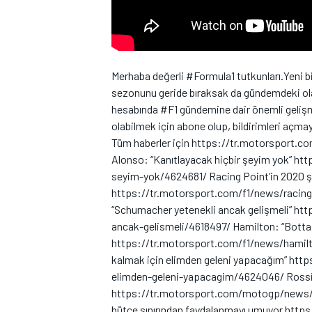
Merhaba değerli #Formula1 tutkunları.Yeni b
sezonunu geride bıraksak da gündemdeki ola
hesabında #F1 gündemine dair önemli gelişme
WRC
olabilmek için abone olup, bildirimleri açma
Tüm haberler için https://tr.motorsport.com
Alonso: “Kanıtlayacak hiçbir şeyim yok” h
seyim-yok/4624681/ Racing Point’in 2020 şa
https://tr.motorsport.com/f1/news/racing
“Schumacher yetenekli ancak gelişmeli” h
ancak-gelismeli/4618497/ Hamilton: “Bottas
https://tr.motorsport.com/f1/news/hamil
kalmak için elimden geleni yapacağım” htt
elimden-geleni-yapacagim/4624046/ Rossi,
https://tr.motorsport.com/motogp/news/r
bütçe sınırından faydalanmayı umuyor http