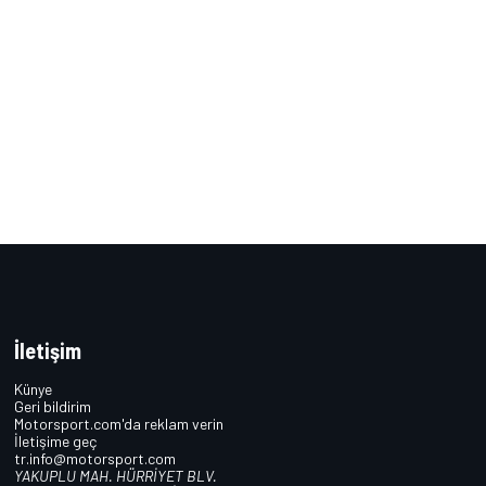
İletişim
Künye
Geri bildirim
Motorsport.com'da reklam verin
İletişime geç
tr.info@motorsport.com
YAKUPLU MAH. HÜRRİYET BLV.