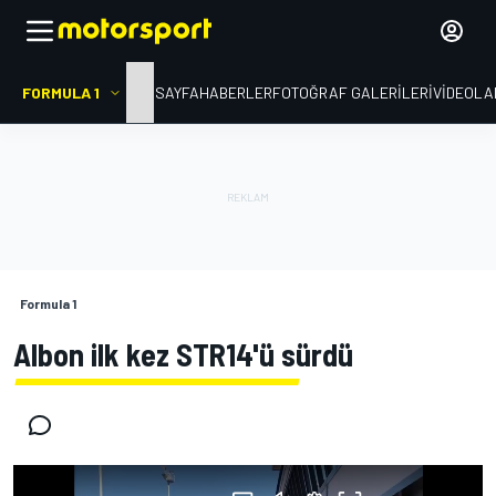
FORMULA 1
ANA SAYFA
HABERLER
FOTOĞRAF GALERILERI
VIDEOLA
Formula 1
Albon ilk kez STR14'ü sürdü