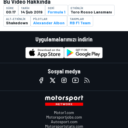
Bu Video Hakkında
SÜRE
TARIH
SERI
ETKINLIK
00:17
14 Şub 2019
Formula 1
Toro Rosso Lansmanı
ALT-ETKINLIK
PILOTLAR
TAKIMLAR
Shakedown
Alexander Albon
RB F1 Team
Uygulamalarımızı indirin
Sosyal medya
Motor1.com
Motorsportjobs.com
Autosport.com
Motorsportstats.com