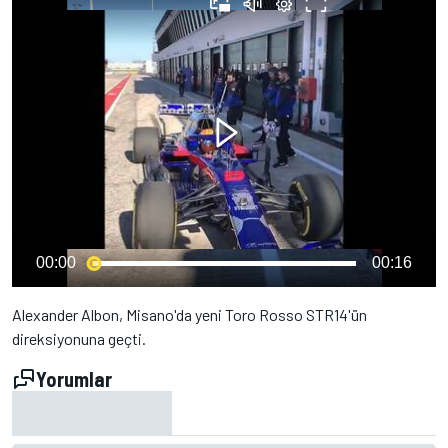
00:00
00:16
Alexander Albon, Misano'da yeni Toro Rosso STR14'ün
direksiyonuna geçti.
Yorumlar