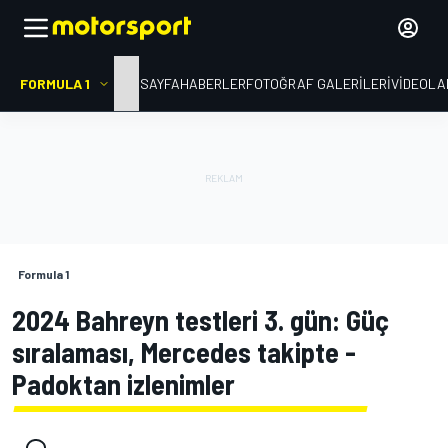
FORMULA 1
ANA SAYFA
HABERLER
FOTOĞRAF GALERILERI
VIDEOLA
Formula 1
2024 Bahreyn testleri 3. gün: Güç
sıralaması, Mercedes takipte -
Padoktan izlenimler