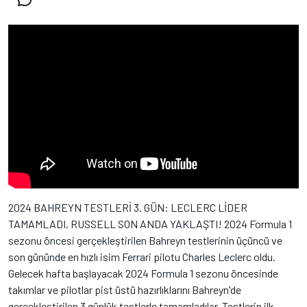
2024 BAHREYN TESTLERİ 3. GÜN: LECLERC LİDER
TAMAMLADI, RUSSELL SON ANDA YAKLAŞTI! 2024 Formula 1
sezonu öncesi gerçekleştirilen Bahreyn testlerinin üçüncü ve
son gününde en hızlı isim Ferrari pilotu Charles Leclerc oldu.
Gelecek hafta başlayacak 2024 Formula 1 sezonu öncesinde
takımlar ve pilotlar pist üstü hazırlıklarını Bahreyn'de
gerçekleştirilen 3 günlük testlerle tamamladılar. Testlerin ilk