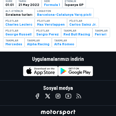
SÜRE
TARIH
SERI
ETKINLIK
01:01
21 May 2022
Formula 1
İspanya GP
ALT-ETKINLIK
LOKASYON
Sıralama turları
Barcelona-Catalunya Yarış pisti
PILOTLAR
PILOTLAR
PILOTLAR
Charles Leclerc
Max Verstappen
Carlos Sainz Jr.
PILOTLAR
PILOTLAR
TAKIMLAR
TAKIMLAR
George Russell
Sergio Perez
Red Bull Racing
Ferrari
TAKIMLAR
TAKIMLAR
TAKIMLAR
Mercedes
Alpha Racing
Alfa Romeo
Uygulamalarımızı indirin
Sosyal medya