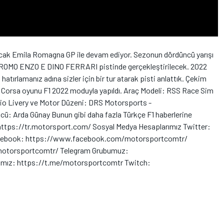
acak Emila Romagna GP ile devam ediyor. Sezonun dördüncü yarışı
ROMO ENZO E DINO FERRARI pistinde gerçekleştirilecek. 2022
tırlamanız adına sizler için bir tur atarak pisti anlattık. Çekim
orsa oyunu F1 2022 moduyla yapıldı. Araç Modeli: RSS Race Sim
io Livery ve Motor Düzeni: DRS Motorsports -
: Arda Günay Bunun gibi daha fazla Türkçe F1 haberlerine
: https://tr.motorsport.com/ Sosyal Medya Hesaplarımız Twitter:
acebook: https://www.facebook.com/motorsportcomtr/
otorsportcomtr/ Telegram Grubumuz:
ımız: https://t.me/motorsportcomtr Twitch: