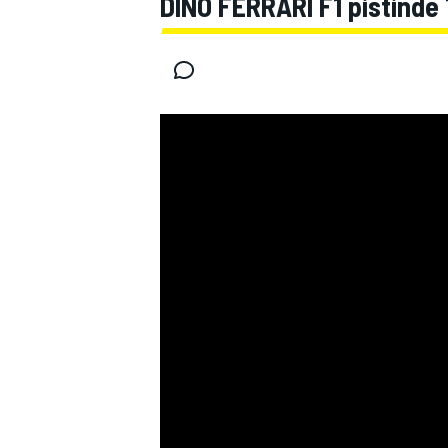
DINO FERRARI F1 pistinde 
MOTOGP
WORLD SUPERBIKE