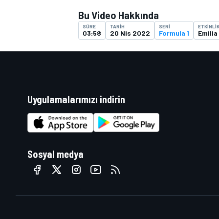
Bu Video Hakkında
SÜRE
TARIH
SERI
ETKINLI
03:58
20 Nis 2022
Formula 1
Emili
Uygulamalarımızı indirin
Sosyal medya