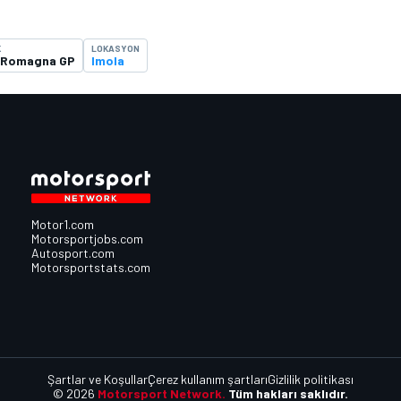
K
LOKASYON
a Romagna GP
Imola
Motor1.com
Motorsportjobs.com
Autosport.com
Motorsportstats.com
Şartlar ve Koşullar
Çerez kullanım şartları
Gizlilik politikası
© 2026
Motorsport Network.
Tüm hakları saklıdır.