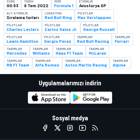
SÜRE
TARIH
SERI
ETKINLIK
00:53
9 Tem 2022
Formula 1
Avusturya GP
ALT-ETKINLIK
LOKASYON
PILOTLAR
Sıralama turları
Red Bull Ring
Max Verstappen
PILOTLAR
PILOTLAR
PILOTLAR
Charles Leclerc
Carlos Sainz Jr.
George Russell
PILOTLAR
PILOTLAR
TAKIMLAR
TAKIMLAR
Lewis Hamilton
Sergio Perez
Red Bull Racing
Ferrari
TAKIMLAR
TAKIMLAR
TAKIMLAR
TAKIMLAR
Mercedes
Williams
Haas F1 Team
McLaren
TAKIMLAR
TAKIMLAR
TAKIMLAR
TAKIMLAR
RB F1 Team
Alfa Romeo
Aston Martin Racing
Alpine
Uygulamalarımızı indirin
Sosyal medya