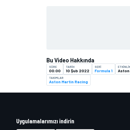
TÜRK SPORCULAR
Bu Video Hakkında
SÜRE
TARIH
SERI
ETKINLI
00:00
10 Şub 2022
Formula 1
Aston
TAKIMLAR
Aston Martin Racing
Uygulamalarımızı indirin