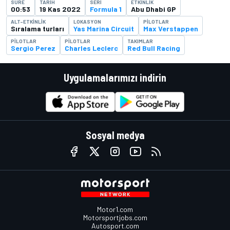
SÜRE
TARIH
SERI
ETKINLIK
00:53
19 Kas 2022
Formula 1
Abu Dhabi GP
ALT-ETKINLIK
LOKASYON
PILOTLAR
Sıralama turları
Yas Marina Circuit
Max Verstappen
PILOTLAR
PILOTLAR
TAKIMLAR
Sergio Perez
Charles Leclerc
Red Bull Racing
Uygulamalarımızı indirin
Sosyal medya
Motor1.com
Motorsportjobs.com
Autosport.com