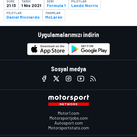
SÜRE
TARIH
SERI
PILOTLAR
21:13
1 Nis 2021
Formula 1
Lando Norris
PILOTLAR
TAKIMLAR
Daniel Ricciardo
McLaren
Uygulamalarımızı indirin
Sosyal medya
Motor1.com
Motorsportjobs.com
Autosport.com
Motorsportstats.com