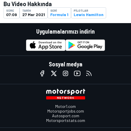
Bu Video Hakkında
SÜRE
TARIH
SERI
PILOTLAR
07:09
27 Mar 2021
Formula 1
Lewis Hamilton
Uygulamalarımızı indirin
Sosyal medya
Motor1.com
Motorsportjobs.com
Autosport.com
Motorsportstats.com