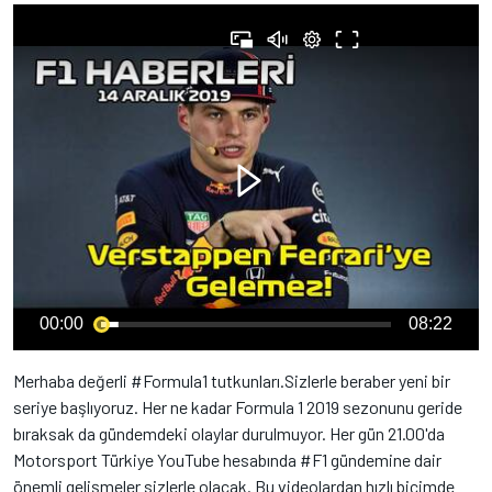
00:00
08:22
Merhaba değerli #Formula1 tutkunları.Sizlerle beraber yeni bir
seriye başlıyoruz. Her ne kadar Formula 1 2019 sezonunu geride
bıraksak da gündemdeki olaylar durulmuyor. Her gün 21.00'da
Motorsport Türkiye YouTube hesabında #F1 gündemine dair
önemli gelişmeler sizlerle olacak. Bu videolardan hızlı biçimde