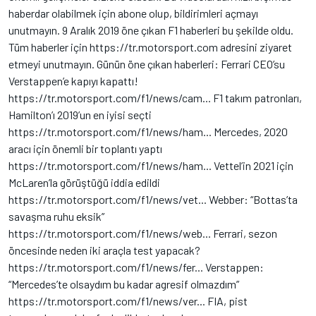
haberdar olabilmek için abone olup, bildirimleri açmayı
unutmayın. 9 Aralık 2019 öne çıkan F1 haberleri bu şekilde oldu.
Tüm haberler için https://tr.motorsport.com adresini ziyaret
etmeyi unutmayın. Günün öne çıkan haberleri: Ferrari CEO’su
Verstappen’e kapıyı kapattı!
https://tr.motorsport.com/f1/news/cam... F1 takım patronları,
Hamilton’ı 2019’un en iyisi seçti
https://tr.motorsport.com/f1/news/ham... Mercedes, 2020
aracı için önemli bir toplantı yaptı
https://tr.motorsport.com/f1/news/ham... Vettel’in 2021 için
McLaren’la görüştüğü iddia edildi
https://tr.motorsport.com/f1/news/vet... Webber: “Bottas’ta
savaşma ruhu eksik”
https://tr.motorsport.com/f1/news/web... Ferrari, sezon
öncesinde neden iki araçla test yapacak?
https://tr.motorsport.com/f1/news/fer... Verstappen:
“Mercedes’te olsaydım bu kadar agresif olmazdım”
https://tr.motorsport.com/f1/news/ver... FIA, pist