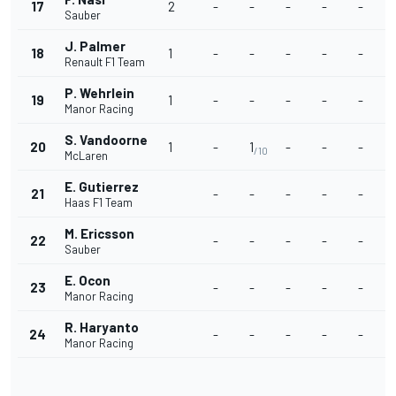
17
2
-
-
-
-
-
Sauber
J. Palmer
18
1
-
-
-
-
-
Renault F1 Team
P. Wehrlein
19
1
-
-
-
-
-
Manor Racing
S. Vandoorne
20
1
-
1
-
-
-
/10
McLaren
E. Gutierrez
21
-
-
-
-
-
Haas F1 Team
M. Ericsson
22
-
-
-
-
-
Sauber
E. Ocon
23
-
-
-
-
-
Manor Racing
R. Haryanto
24
-
-
-
-
-
Manor Racing