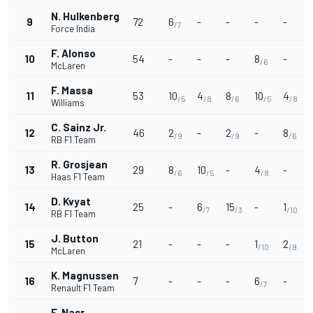
N. Hulkenberg
9
72
6
-
-
-
-
/7
Force India
F. Alonso
10
54
-
-
-
8
-
/6
McLaren
F. Massa
11
53
10
4
8
10
4
/5
/8
/6
/5
/8
Williams
C. Sainz Jr.
12
46
2
-
2
-
8
/9
/9
/6
RB F1 Team
R. Grosjean
13
29
8
10
-
4
-
/6
/5
/8
Haas F1 Team
D. Kvyat
14
25
-
6
15
-
1
/7
/3
/10
RB F1 Team
J. Button
15
21
-
-
-
1
2
/10
/9
McLaren
K. Magnussen
16
7
-
-
-
6
-
/7
Renault F1 Team
F. Nasr