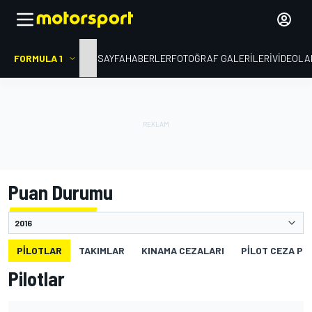
FORMULA 1
ANA SAYFA
HABERLER
FOTOĞRAF GALERILERI
VIDEOLA
Puan Durumu
PILOTLAR
TAKIMLAR
KINAMA CEZALARI
PILOT CEZA PU
Pilotlar