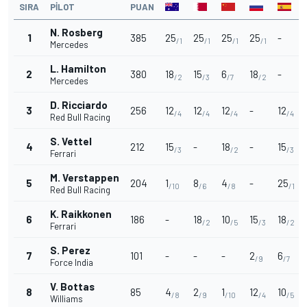
SIRA
PILOT
PUAN
N. Rosberg
1
385
25
25
25
25
-
/1
/1
/1
/1
Mercedes
L. Hamilton
2
380
18
15
6
18
-
/2
/3
/7
/2
Mercedes
D. Ricciardo
3
256
12
12
12
-
12
/4
/4
/4
/4
Red Bull Racing
S. Vettel
4
212
15
-
18
-
15
/3
/2
/3
Ferrari
M. Verstappen
5
204
1
8
4
-
25
/10
/6
/8
/1
Red Bull Racing
K. Raikkonen
6
186
-
18
10
15
18
/2
/5
/3
/2
Ferrari
S. Perez
7
101
-
-
-
2
6
/9
/7
Force India
V. Bottas
8
85
4
2
1
12
10
/8
/9
/10
/4
/5
Williams