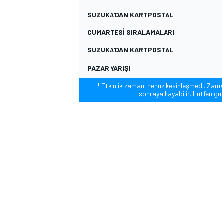
SUZUKA'DAN KARTPOSTAL
CUMARTESI SIRALAMALARI
SUZUKA'DAN KARTPOSTAL
TÜRK SPORCULAR
PAZAR YARIŞI
* Etkinlik zamanı henüz kesinleşmedi. Zaman 
sonraya kayabilir. Lütfen gün