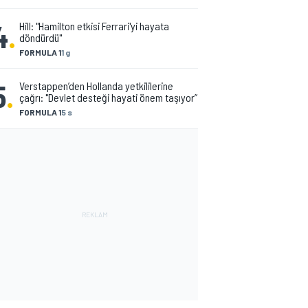
4
.
Hill: "Hamilton etkisi Ferrari'yi hayata
döndürdü"
FORMULA 1
1 g
5
.
Verstappen’den Hollanda yetkililerine
çağrı: "Devlet desteği hayati önem taşıyor”
FORMULA 1
5 s