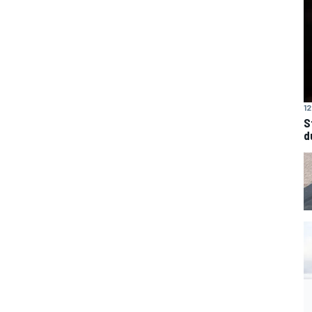
12
S
d