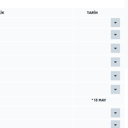
IK
TARIH
* 13 MAY