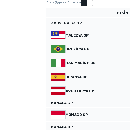
Sizin Zaman Diliminiz
MOTOGP
ETKINL
AVUSTRALYA GP
MALEZYA GP
BREZILYA GP
SAN MARINO GP
İSPANYA GP
AVUSTURYA GP
WORLD SUPERBIKE
KANADA GP
MONACO GP
KANADA GP