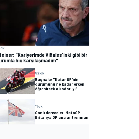
 dk
teiner: "Kariyerimde Viñales'inki gibi bir
urumla hiç karşılaşmadım"
52 dk
Bagnaia: "Katar GP'nin
durumunu ne kadar erken
öğrenirsek o kadar iyi"
11 dk
Canlı dereceler: MotoGP
Britanya GP ana antrenman