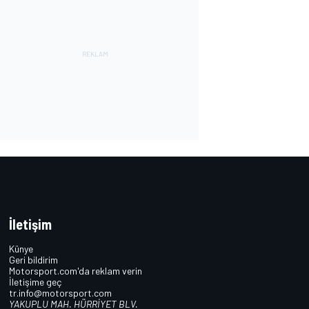
İletişim
Künye
Geri bildirim
Motorsport.com'da reklam verin
İletişime geç
tr.info@motorsport.com
YAKUPLU MAH. HÜRRİYET BLV.