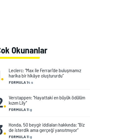
Çok Okunanlar
1
.
Leclerc: “Max ile Ferrari'de buluşmamız
harika bir hikâye oluştururdu”
FORMULA 1
4 s
2
.
Verstappen: "Hayattaki en büyük ödülüm
kızım Lily"
FORMULA 1
1 g
3
.
Honda, 50 beygir iddiaları hakkında: “Biz
de isterdik ama gerçeği yansıtmıyor”
FORMULA 1
1 g