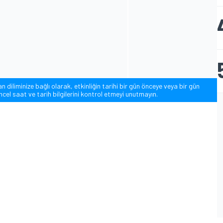
diliminize bağlı olarak, etkinliğin tarihi bir gün önceye veya bir gün
cel saat ve tarih bilgilerini kontrol etmeyi unutmayın.