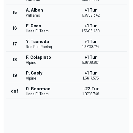
A. Albon
+1 Tur
15
Williams
1:35'59.342
E. Ocon
+1 Tur
16
Haas F1 Team
1:36'06.489
Y. Tsunoda
+1 Tur
17
Red Bull Racing
1:36'08.174
F. Colapinto
+1 Tur
18
Alpine
1:36'08.601
P. Gasly
+1 Tur
19
Alpine
1:36'17.575
O. Bearman
+22 Tur
dnf
Haas F1 Team
1:07'19.749