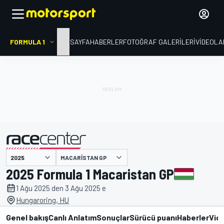
FORMULA 1
ANA SAYFA
HABERLER
FOTOĞRAF GALERILERI
VIDEOLA
MACARISTAN GP
tarafından sunulmuştur
2025 Formula 1 Macaristan GP
1 Ağu 2025 den 3 Ağu 2025 e
Hungaroring, HU
Genel bakış
Canlı Anlatım
Sonuçlar
Sürücü puanı
Haberler
Vid