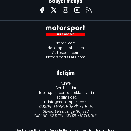
Sosyal medya
Motor1.com
Motorsportjobs.com
Autosport.com
Motorsportstats.com
İletişim
Künye
Geri bildirim
Motorsport.com'da reklam verin
İletişime geç
tr.info@motorsport.com
YAKUPLU MAH. HÜRRİYET BLV.
Skyport Residence NO: 1 İÇ
KAPI NO: 62 BEYLİKDÜZÜ/ İSTANBUL
Şartlar ve Koşullar
Çerez kullanım şartları
Gizlilik politikası