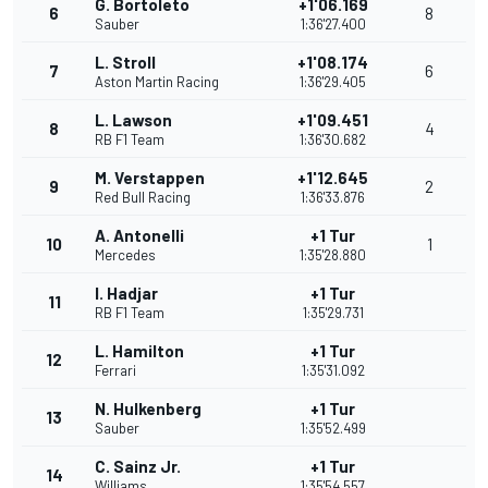
G. Bortoleto
+1'06.169
6
8
Sauber
1:36'27.400
L. Stroll
+1'08.174
7
6
Aston Martin Racing
1:36'29.405
L. Lawson
+1'09.451
8
4
RB F1 Team
1:36'30.682
M. Verstappen
+1'12.645
9
2
Red Bull Racing
1:36'33.876
A. Antonelli
+1 Tur
10
1
Mercedes
1:35'28.880
I. Hadjar
+1 Tur
11
RB F1 Team
1:35'29.731
L. Hamilton
+1 Tur
12
Ferrari
1:35'31.092
N. Hulkenberg
+1 Tur
13
Sauber
1:35'52.499
C. Sainz Jr.
+1 Tur
14
Williams
1:35'54.557