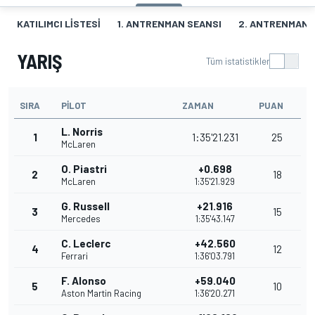
KATILIMCI LISTESI
1. ANTRENMAN SEANSI
2. ANTRENMAN 
YARIŞ
Tüm istatistikler
SIRA
PILOT
ZAMAN
PUAN
L. Norris
1
1:35'21.231
25
McLaren
O. Piastri
+0.698
2
18
McLaren
1:35'21.929
G. Russell
+21.916
3
15
Mercedes
1:35'43.147
C. Leclerc
+42.560
4
12
Ferrari
1:36'03.791
F. Alonso
+59.040
5
10
Aston Martin Racing
1:36'20.271