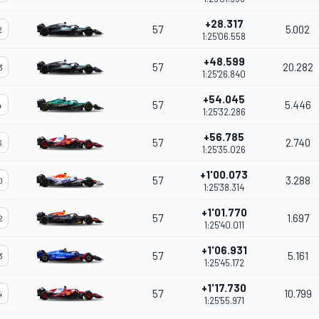
+28.317
57
5.002
2
1:25'06.558
+48.599
57
20.282
3
1:25'26.840
+54.045
57
5.446
4
1:25'32.286
+56.785
57
2.740
6
1:25'35.026
+1'00.073
57
3.288
0
1:25'38.314
+1'01.770
57
1.697
2
1:25'40.011
+1'06.931
57
5.161
3
1:25'45.172
+1'17.730
57
10.799
4
1:25'55.971