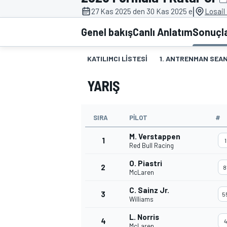
|
27 Kas 2025 den 30 Kas 2025 e
Losail 
MOTOGP
Genel bakış
Canlı Anlatım
Sonuçl
KATILIMCI LISTESI
1. ANTRENMAN SEAN
YARIŞ
SIRA
PILOT
#
M. Verstappen
1
1
Red Bull Racing
O. Piastri
2
WORLD SUPERBIKE
8
McLaren
C. Sainz Jr.
3
5
Williams
L. Norris
4
4
McLaren