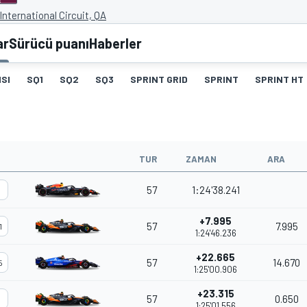
International Circuit, QA
ar
Sürücü puanı
Haberler
SI
SQ1
SQ2
SQ3
SPRINT GRID
SPRINT
SPRINT HT
TUR
ZAMAN
ARA
57
1:24'38.241
+7.995
57
7.995
1
1:24'46.236
+22.665
57
14.670
5
1:25'00.906
+23.315
57
0.650
1:25'01.556