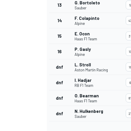
G. Bortoleto
13
Sauber
F. Colapinto
14
4
Alpine
TÜRK SPORCULAR
E. Ocon
15
3
Haas F1 Team
P. Gasly
16
1
Alpine
L. Stroll
dnf
1
Aston Martin Racing
I. Hadjar
dnf
RB F1 Team
O. Bearman
dnf
8
Haas F1 Team
N. Hulkenberg
dnf
2
Sauber