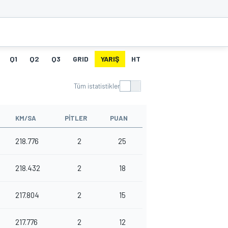
Q1
Q2
Q3
GRID
YARIŞ
HT
LASTIK GEÇMIŞI
PI
Tüm istatistikler
KM/SA
PITLER
PUAN
218.776
2
25
218.432
2
18
217.804
2
15
217.776
2
12