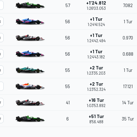
+1'24.812
57
7.082
5
1:26'03.053
+1 Tur
56
1 Tur
3
1:24'41.524
+1 Tur
56
0.970
1
1:24'42.494
+1 Tur
56
0.688
0
1:24'43.182
+2 Tur
55
1 Tur
8
1:23'35.203
+2 Tur
55
17.121
6
1:23'52.324
+16 Tur
41
14 Tur
7
1:03'53.892
+51 Tur
6
35 Tur
7
8'56.488