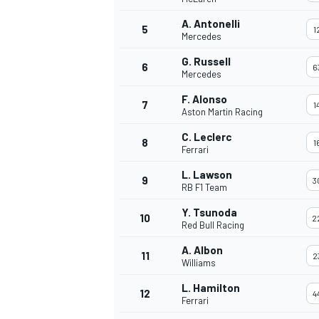
A. Antonelli
5
1
Mercedes
G. Russell
6
6
Mercedes
F. Alonso
7
1
Aston Martin Racing
WRC
C. Leclerc
8
1
Ferrari
L. Lawson
9
3
RB F1 Team
Y. Tsunoda
10
2
Red Bull Racing
A. Albon
11
2
Williams
L. Hamilton
12
4
Ferrari