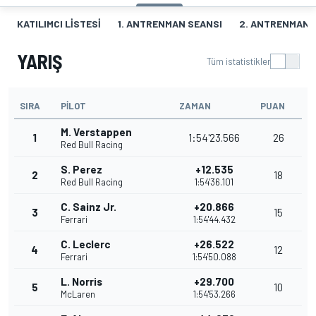
KATILIMCI LISTESI
1. ANTRENMAN SEANSI
2. ANTRENMAN 
YARIŞ
Tüm istatistikler
SIRA
PILOT
ZAMAN
PUAN
M. Verstappen
1
1:54'23.566
26
Red Bull Racing
S. Perez
+12.535
2
18
Red Bull Racing
1:54'36.101
C. Sainz Jr.
+20.866
3
15
Ferrari
1:54'44.432
C. Leclerc
+26.522
4
12
Ferrari
1:54'50.088
L. Norris
+29.700
5
10
McLaren
1:54'53.266