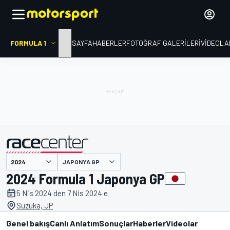
FORMULA 1
ANA SAYFA
HABERLER
FOTOĞRAF GALERILERI
VIDEOLA
JAPONYA GP
tarafından sunulmuştur
2024 Formula 1 Japonya GP
5 Nis 2024 den 7 Nis 2024 e
Suzuka, JP
Genel bakış
Canlı Anlatım
Sonuçlar
Haberler
Videolar