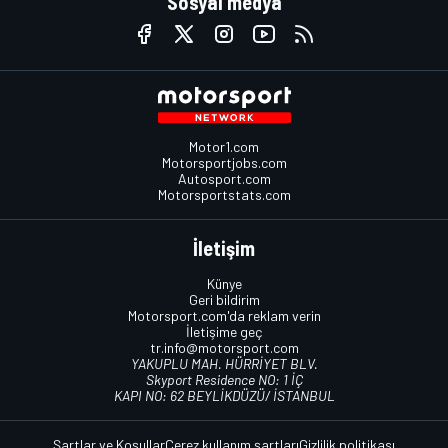
Sosyal medya
Motor1.com
Motorsportjobs.com
Autosport.com
Motorsportstats.com
İletişim
Künye
Geri bildirim
Motorsport.com'da reklam verin
İletişime geç
tr.info@motorsport.com
YAKUPLU MAH. HÜRRİYET BLV.
Skyport Residence NO: 1 İÇ
KAPI NO: 62 BEYLİKDÜZÜ/ İSTANBUL
Şartlar ve Koşullar
Çerez kullanım şartları
Gizlilik politikası