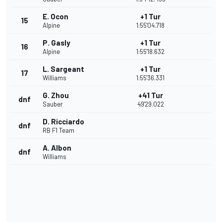
E. Ocon
+1 Tur
15
Alpine
1:55'04.718
P. Gasly
+1 Tur
16
Alpine
1:55'18.632
L. Sargeant
+1 Tur
17
Williams
1:55'36.331
G. Zhou
+41 Tur
dnf
Sauber
49'29.022
D. Ricciardo
dnf
RB F1 Team
A. Albon
dnf
Williams