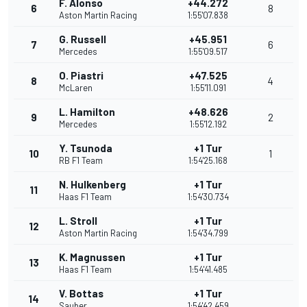
F. Alonso
+44.272
6
8
Aston Martin Racing
1:55'07.838
G. Russell
+45.951
7
6
Mercedes
1:55'09.517
O. Piastri
+47.525
8
4
McLaren
1:55'11.091
L. Hamilton
+48.626
9
2
Mercedes
1:55'12.192
Y. Tsunoda
+1 Tur
10
1
RB F1 Team
1:54'25.168
N. Hulkenberg
+1 Tur
11
Haas F1 Team
1:54'30.734
L. Stroll
+1 Tur
12
Aston Martin Racing
1:54'34.799
K. Magnussen
+1 Tur
13
Haas F1 Team
1:54'41.485
V. Bottas
+1 Tur
14
Sauber
1:54'42.459