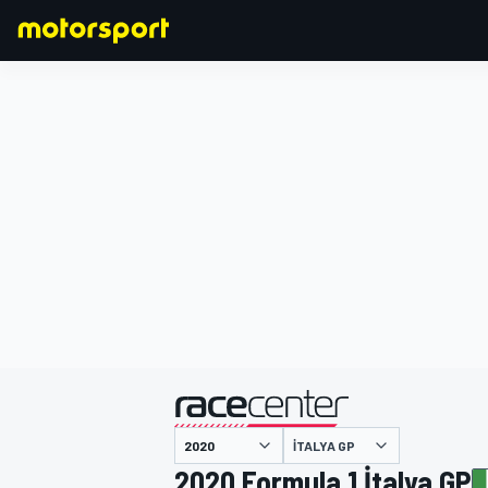
FORMULA 1
İTALYA GP
2020 Formula 1 İtalya GP