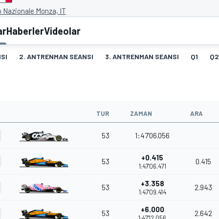
 Nazionale Monza, IT
ar
Haberler
Videolar
SI
2. ANTRENMAN SEANSI
3. ANTRENMAN SEANSI
Q1
Q2
TUR
ZAMAN
ARA
53
1:47'06.056
+0.415
53
0.415
1:47'06.471
+3.358
53
2.943
1:47'09.414
+6.000
53
2.642
1:47'12.056