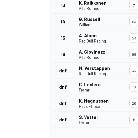
K. Raikkonen
13
7
Alfa Romeo
G. Russell
14
63
Williams
TÜRK SPORCULAR
A. Albon
15
23
Red Bull Racing
A. Giovinazzi
16
99
Alfa Romeo
M. Verstappen
dnf
33
Red Bull Racing
C. Leclerc
dnf
16
Ferrari
K. Magnussen
dnf
20
Haas F1 Team
S. Vettel
dnf
5
Ferrari