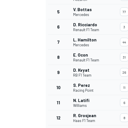
V. Bottas
5
77
Mercedes
D. Ricciardo
6
3
Renault F1 Team
L. Hamilton
7
44
Mercedes
WRC
E. Ocon
8
31
Renault F1 Team
D. Kvyat
9
26
RB F1 Team
S. Perez
10
11
Racing Point
N. Latifi
11
6
Williams
R. Grosjean
12
8
Haas F1 Team