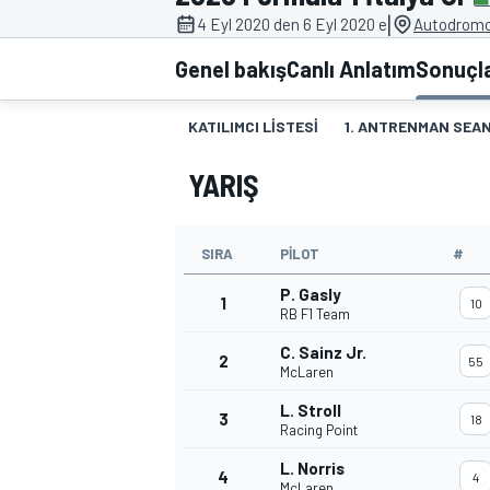
|
4 Eyl 2020 den 6 Eyl 2020 e
Autodromo
MOTOGP
Genel bakış
Canlı Anlatım
Sonuçl
KATILIMCI LISTESI
1. ANTRENMAN SEAN
YARIŞ
SIRA
PILOT
#
P. Gasly
1
10
RB F1 Team
C. Sainz Jr.
2
WORLD SUPERBIKE
55
McLaren
L. Stroll
3
18
Racing Point
L. Norris
4
4
McLaren