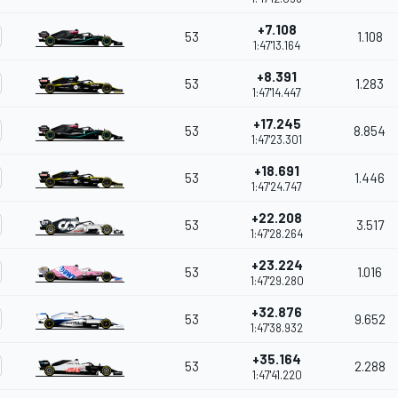
+7.108
53
1.108
1:47'13.164
+8.391
53
1.283
1:47'14.447
+17.245
53
8.854
1:47'23.301
+18.691
53
1.446
1:47'24.747
+22.208
53
3.517
1:47'28.264
+23.224
53
1.016
1:47'29.280
+32.876
53
9.652
1:47'38.932
+35.164
53
2.288
1:47'41.220