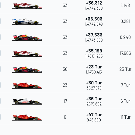
+36.312
53
1.148
1:47'42.368
+36.593
53
0.281
1:47'42.649
+37.533
53
0.940
1:47'43.589
+55.199
53
17.666
1:48'01.255
+23 Tur
30
23 Tur
1:14'59.415
+30 Tur
23
7 Tur
35'27.678
+36 Tur
17
6 Tur
25'15.852
+47 Tur
6
11 Tur
9'48.850