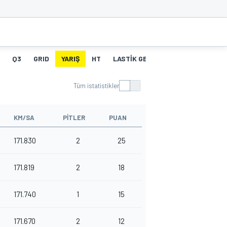
Q3
GRID
YARIŞ
HT
LASTIK GEÇMIŞI
PIT STOPLAR
Tüm istatistikler
KM/SA
PITLER
PUAN
171.830
2
25
171.819
2
18
171.740
1
15
171.670
2
12