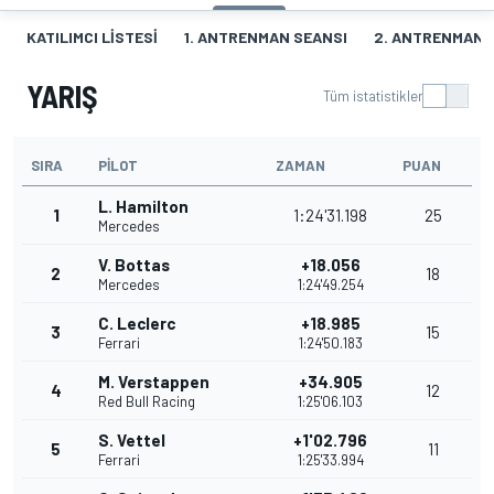
KATILIMCI LISTESI
1. ANTRENMAN SEANSI
2. ANTRENMAN 
YARIŞ
Tüm istatistikler
SIRA
PILOT
ZAMAN
PUAN
L. Hamilton
1
1:24'31.198
25
Mercedes
V. Bottas
+18.056
2
18
Mercedes
1:24'49.254
C. Leclerc
+18.985
3
15
Ferrari
1:24'50.183
M. Verstappen
+34.905
4
12
Red Bull Racing
1:25'06.103
S. Vettel
+1'02.796
5
11
Ferrari
1:25'33.994