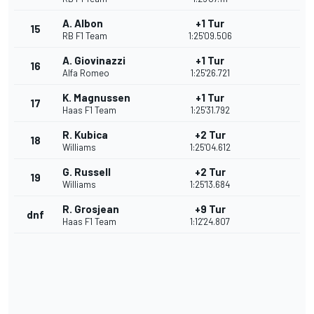
A. Albon
+1 Tur
15
RB F1 Team
1:25'09.506
A. Giovinazzi
+1 Tur
16
Alfa Romeo
1:25'26.721
K. Magnussen
+1 Tur
17
Haas F1 Team
1:25'31.792
R. Kubica
+2 Tur
18
Williams
1:25'04.612
G. Russell
+2 Tur
19
Williams
1:25'13.684
R. Grosjean
+9 Tur
dnf
Haas F1 Team
1:12'24.807