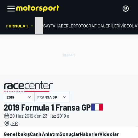
FORMULA 1
ANA SAYFA
HABERLER
FOTOĞRAF GALERILERI
VIDEOLA
FRANSA GP
tarafından sunulmuştur
2019 Formula 1 Fransa GP
20 Haz 2019 den 23 Haz 2019 e
, FR
Genel bakış
Canlı Anlatım
Sonuçlar
Haberler
Videolar