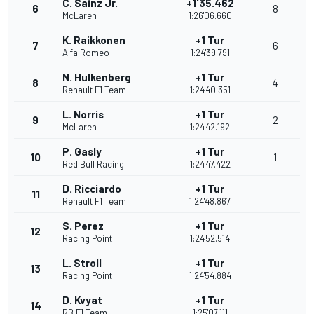
C. Sainz Jr.
+1'35.462
6
8
McLaren
1:26'06.660
K. Raikkonen
+1 Tur
7
6
Alfa Romeo
1:24'39.791
N. Hulkenberg
+1 Tur
8
4
Renault F1 Team
1:24'40.351
L. Norris
+1 Tur
9
2
McLaren
1:24'42.192
P. Gasly
+1 Tur
10
1
Red Bull Racing
1:24'47.422
D. Ricciardo
+1 Tur
11
Renault F1 Team
1:24'48.867
S. Perez
+1 Tur
12
Racing Point
1:24'52.514
L. Stroll
+1 Tur
13
Racing Point
1:24'54.884
D. Kvyat
+1 Tur
14
RB F1 Team
1:25'07.111