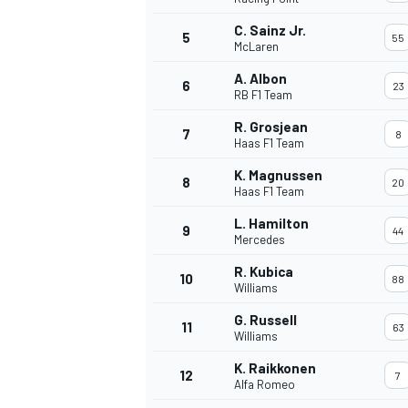
C. Sainz Jr.
5
55
McLaren
A. Albon
6
23
RB F1 Team
R. Grosjean
7
8
Haas F1 Team
WRC
K. Magnussen
8
20
Haas F1 Team
L. Hamilton
9
44
Mercedes
R. Kubica
10
88
Williams
G. Russell
11
63
Williams
K. Raikkonen
12
7
Alfa Romeo