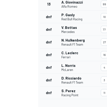
A. Giovinazzi
13
99
Alfa Romeo
P. Gasly
dnf
10
Red Bull Racing
TÜRK SPORCULAR
V. Bottas
dnf
77
Mercedes
N. Hulkenberg
dnf
27
Renault F1 Team
C. Leclerc
dnf
16
Ferrari
L. Norris
dnf
4
McLaren
D. Ricciardo
dnf
3
Renault F1 Team
S. Perez
dnf
11
Racing Point