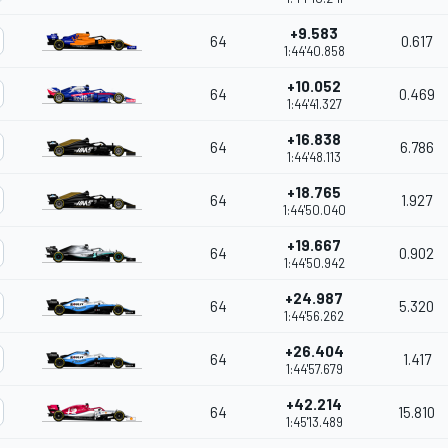
+9.583
64
0.617
1:44'40.858
+10.052
64
0.469
1:44'41.327
+16.838
64
6.786
1:44'48.113
+18.765
64
1.927
1:44'50.040
+19.667
64
0.902
1:44'50.942
+24.987
64
5.320
1:44'56.262
+26.404
64
1.417
1:44'57.679
+42.214
64
15.810
1:45'13.489