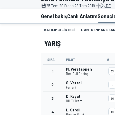
|
25 Tem 2019 den 28 Tem 2019 e
, DE
MOTOGP
Genel bakış
Canlı Anlatım
Sonuçl
KATILIMCI LISTESI
1. ANTRENMAN SEAN
YARIŞ
SIRA
PILOT
#
M. Verstappen
1
33
Red Bull Racing
S. Vettel
2
WORLD SUPERBIKE
5
Ferrari
D. Kvyat
3
26
RB F1 Team
L. Stroll
4
18
Racing Point