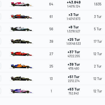
+43.849
64
1.635
1:45'15.124
+3 Tur
61
3 Tur
1:40'47.673
+8 Tur
56
5 Tur
1:32'18.527
+25 Tur
39
17 Tur
1:05'49.533
+37 Tur
27
12 Tur
43'22.255
+39 Tur
25
2 Tur
41'19.490
+51 Tur
13
12 Tur
22'12.274
+63 Tur
1
12 Tur
1'52.843