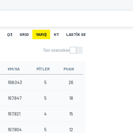
Q3
GRID
YARIŞ
HT
LASTIK GEÇMIŞI
PIT STOPLAR
Tüm istatistikler
KM/SA
PITLER
PUAN
168.043
5
26
167.847
5
18
167.821
4
15
167.804
5
12