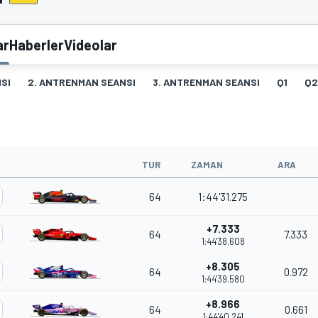
ar
Haberler
Videolar
SI
2. ANTRENMAN SEANSI
3. ANTRENMAN SEANSI
Q1
Q2
TUR
ZAMAN
ARA
64
1:44'31.275
+7.333
64
7.333
1:44'38.608
+8.305
64
0.972
1:44'39.580
+8.966
64
0.661
1:44'40.241