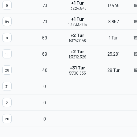
+1 Tur
70
17.446
1
9
1:32'24.548
+1 Tur
70
8.857
1
94
1:32'33.405
+2 Tur
69
1 Tur
1
8
1:31'47.048
+2 Tur
69
25.281
1
18
1:32'12.329
+31 Tur
40
29 Tur
1
28
55'00.835
0
31
0
2
0
20