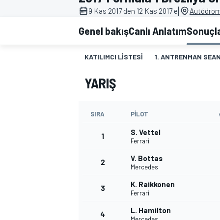
|
9 Kas 2017 den 12 Kas 2017 e
Autódromo
MOTOGP
Genel bakış
Canlı Anlatım
Sonuçl
KATILIMCI LISTESI
1. ANTRENMAN SEAN
YARIŞ
SIRA
PILOT
S. Vettel
1
Ferrari
V. Bottas
2
WORLD SUPERBIKE
Mercedes
K. Raikkonen
3
Ferrari
L. Hamilton
4
Mercedes