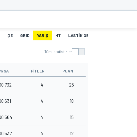
Q3
GRID
YARIŞ
HT
LASTIK GEÇMIŞI
PIT STOPLAR
Tüm istatistikler
M/SA
PITLER
PUAN
00.732
4
25
00.631
4
18
00.564
4
15
00.532
4
12