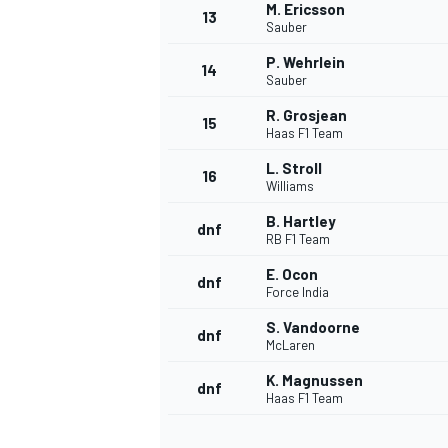
M. Ericsson
13
Sauber
P. Wehrlein
14
Sauber
TÜRK SPORCULAR
R. Grosjean
15
Haas F1 Team
L. Stroll
16
Williams
B. Hartley
dnf
RB F1 Team
E. Ocon
dnf
Force India
S. Vandoorne
dnf
McLaren
K. Magnussen
dnf
Haas F1 Team