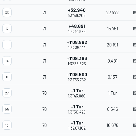
+32.940
71
27.472
1
33
1:31'59.202
+48.691
71
15.751
1
3
1:32'14.953
+1'08.882
71
20.191
1
19
1:32'35.144
+1'09.363
71
0.481
1
14
1:32'35.625
+1'09.500
71
0.137
1
11
1:32'35.762
+1 Tur
70
1 Tur
19
27
1:31'43.880
+1 Tur
70
6.546
1
55
1:31'50.426
+1 Tur
70
16.676
1
10
1:32'07.102