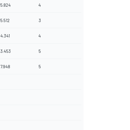
95.824
4
95.512
3
94.341
4
93.453
5
87.948
5