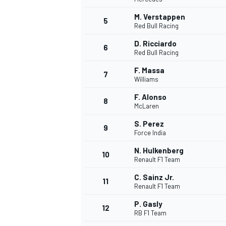
M. Verstappen
5
Red Bull Racing
D. Ricciardo
6
Red Bull Racing
F. Massa
7
Williams
WRC
F. Alonso
8
McLaren
S. Perez
9
Force India
N. Hulkenberg
10
Renault F1 Team
C. Sainz Jr.
11
Renault F1 Team
P. Gasly
12
RB F1 Team