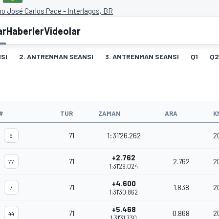
 José Carlos Pace - Interlagos, BR
ar
Haberler
Videolar
SI
2. ANTRENMAN SEANSI
3. ANTRENMAN SEANSI
Q1
Q2
#
TUR
ZAMAN
ARA
K
71
1:31'26.262
2
5
+2.762
71
2.762
2
77
1:31'29.024
+4.600
71
1.838
2
7
1:31'30.862
+5.468
71
0.868
2
44
1:31'31.730