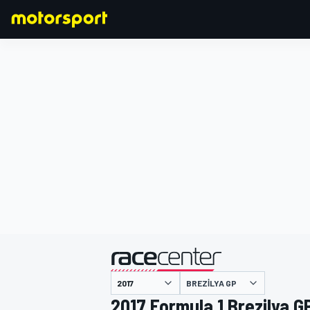
FORMULA 1
BREZILYA GP
2017 Formula 1 Brezilya G