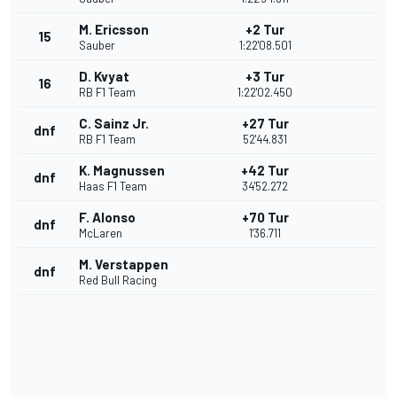
M. Ericsson
+2 Tur
15
Sauber
1:22'08.501
D. Kvyat
+3 Tur
16
RB F1 Team
1:22'02.450
C. Sainz Jr.
+27 Tur
dnf
RB F1 Team
52'44.831
K. Magnussen
+42 Tur
dnf
Haas F1 Team
34'52.272
F. Alonso
+70 Tur
dnf
McLaren
1'36.711
M. Verstappen
dnf
Red Bull Racing