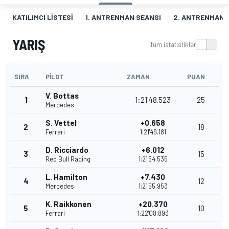
KATILIMCI LISTESI
1. ANTRENMAN SEANSI
2. ANTRENMAN 
YARIŞ
Tüm istatistikler
SIRA
PILOT
ZAMAN
PUAN
V. Bottas
1
1:21'48.523
25
Mercedes
S. Vettel
+0.658
2
18
Ferrari
1:21'49.181
D. Ricciardo
+6.012
3
15
Red Bull Racing
1:21'54.535
L. Hamilton
+7.430
4
12
Mercedes
1:21'55.953
K. Raikkonen
+20.370
5
10
Ferrari
1:22'08.893