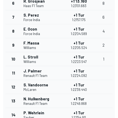
R. Grosjean
+1'13.160
6
8
Haas F1 Team
1:23'01.683
S. Perez
+1 Tur
7
6
Force India
1:21'57.175
E. Ocon
+1 Tur
8
4
Force India
1:22'04.589
F. Massa
+1 Tur
9
2
Williams
1:22'05.524
L. Stroll
+1 Tur
10
1
Williams
1:22'23.547
J. Palmer
+1 Tur
11
Renault F1 Team
1:22'24.092
S. Vandoorne
+1 Tur
12
McLaren
1:22'39.440
N. Hulkenberg
+1 Tur
13
Renault F1 Team
1:22'49.868
P. Wehrlein
+1 Tur
14
Sauber
1:22'54.911