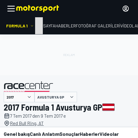
FORMULA 1
ANA SAYFA
HABERLER
FOTOĞRAF GALERILERI
VIDEOLA
AVUSTURYA GP
tarafından sunulmuştur
2017 Formula 1 Avusturya GP
7 Tem 2017 den 9 Tem 2017 e
Red Bull Ring, AT
Genel bakış
Canlı Anlatım
Sonuçlar
Haberler
Videolar