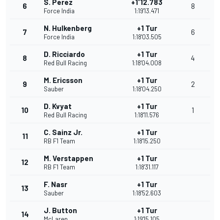
S. Perez
+1'12.783
6
8
Force India
1:19'13.471
N. Hulkenberg
+1 Tur
7
6
Force India
1:18'03.505
D. Ricciardo
+1 Tur
8
4
Red Bull Racing
1:18'04.008
M. Ericsson
+1 Tur
9
2
Sauber
1:18'04.250
D. Kvyat
+1 Tur
10
1
Red Bull Racing
1:18'11.576
C. Sainz Jr.
+1 Tur
11
RB F1 Team
1:18'15.250
M. Verstappen
+1 Tur
12
RB F1 Team
1:18'31.117
F. Nasr
+1 Tur
13
Sauber
1:18'52.603
J. Button
+1 Tur
14
McLaren
1:19'15.105