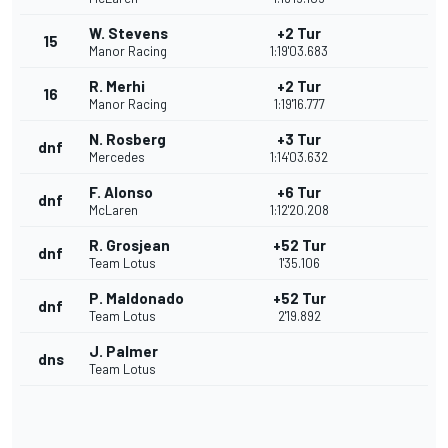
W. Stevens
+2 Tur
15
Manor Racing
1:19'03.683
R. Merhi
+2 Tur
16
Manor Racing
1:19'16.777
N. Rosberg
+3 Tur
dnf
Mercedes
1:14'03.632
F. Alonso
+6 Tur
dnf
McLaren
1:12'20.208
R. Grosjean
+52 Tur
dnf
Team Lotus
1'35.106
P. Maldonado
+52 Tur
dnf
Team Lotus
2'19.892
J. Palmer
dns
Team Lotus