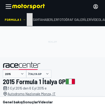
FORMULA 1
ANA SAYFA
HABERLER
FOTOĞRAF GALERILERI
VIDEOLA
İTALYA GP
tarafından sunulmuştur
2015 Formula 1 İtalya GP
3 Eyl 2015 den 6 Eyl 2015 e
Autodromo Nazionale Monza, IT
Genel bakış
Sonuçlar
Videolar