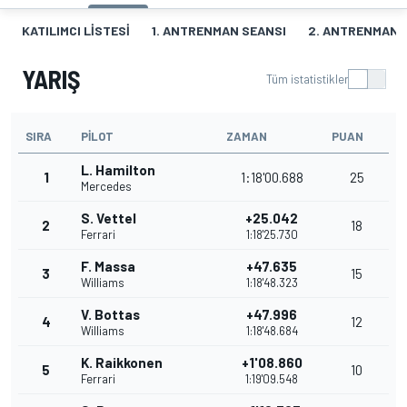
KATILIMCI LISTESI
1. ANTRENMAN SEANSI
2. ANTRENMAN 
YARIŞ
Tüm istatistikler
SIRA
PILOT
ZAMAN
PUAN
L. Hamilton
1
1:18'00.688
25
Mercedes
S. Vettel
+25.042
2
18
Ferrari
1:18'25.730
F. Massa
+47.635
3
15
Williams
1:18'48.323
V. Bottas
+47.996
4
12
Williams
1:18'48.684
K. Raikkonen
+1'08.860
5
10
Ferrari
1:19'09.548