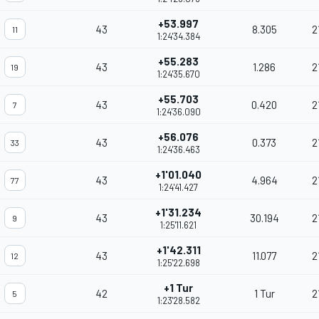
+53.997
43
8.305
2
11
1:24'34.384
+55.283
43
1.286
2
19
1:24'35.670
+55.703
43
0.420
2
7
1:24'36.090
+56.076
43
0.373
2
33
1:24'36.463
+1'01.040
43
4.964
2
77
1:24'41.427
+1'31.234
43
30.194
2
9
1:25'11.621
+1'42.311
43
11.077
2
12
1:25'22.698
+1 Tur
42
1 Tur
2
5
1:23'28.582