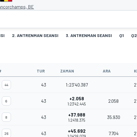
ancorchamps, BE
SI
2. ANTRENMAN SEANSI
3. ANTRENMAN SEANSI
Q1
Q2
#
TUR
ZAMAN
ARA
K
43
1:23'40.387
2
44
+2.058
43
2.058
2
6
1:23'42.445
+37.988
43
35.930
2
8
1:24'18.375
+45.692
43
7.704
2
26
1:24'26.079