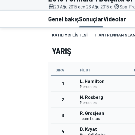
|
20 Ağu 2015 den 23 Ağu 2015 e
Spa-Fr
MOTOGP
Genel bakış
Sonuçlar
Videolar
KATILIMCI LISTESI
1. ANTRENMAN SEAN
YARIŞ
SIRA
PILOT
L. Hamilton
1
Mercedes
N. Rosberg
2
WORLD SUPERBIKE
Mercedes
R. Grosjean
3
Team Lotus
D. Kvyat
4
Red Bull Racing