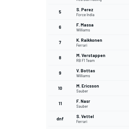
S. Perez
5
Force India
F. Massa
6
Williams
K. Raikkonen
7
Ferrari
WRC
M. Verstappen
8
RB F1 Team
V. Bottas
9
Williams
M. Ericsson
10
Sauber
F. Nasr
11
Sauber
S. Vettel
dnf
Ferrari