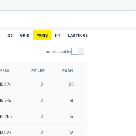
Q3
GRID
YARIŞ
HT
LASTIK GEÇMIŞI
PIT STOPLAR
Tüm istatistikler
M/SA
PITLER
PUAN
15.874
2
25
15.785
2
18
14.253
2
15
13.927
2
12