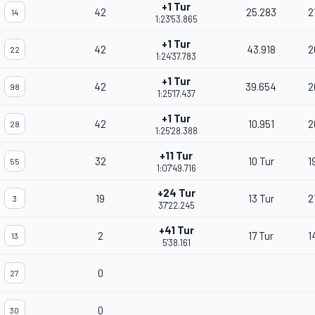
+1 Tur
42
25.283
2
14
1:23'53.865
+1 Tur
42
43.918
2
22
1:24'37.783
+1 Tur
42
39.654
2
98
1:25'17.437
+1 Tur
42
10.951
2
28
1:25'28.388
+11 Tur
32
10 Tur
1
55
1:07'49.716
+24 Tur
19
13 Tur
2
3
37'22.245
+41 Tur
2
17 Tur
1
13
5'38.161
0
27
0
30