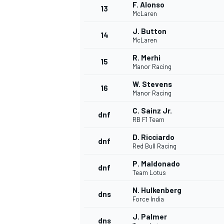
F. Alonso
13
McLaren
J. Button
14
McLaren
TÜRK SPORCULAR
R. Merhi
15
Manor Racing
W. Stevens
16
Manor Racing
C. Sainz Jr.
dnf
RB F1 Team
D. Ricciardo
dnf
Red Bull Racing
P. Maldonado
dnf
Team Lotus
N. Hulkenberg
dns
Force India
J. Palmer
dns