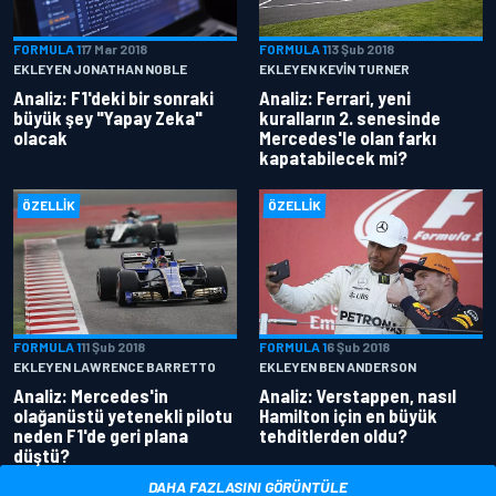
FORMULA 1
17 Mar 2018
FORMULA 1
13 Şub 2018
EKLEYEN JONATHAN NOBLE
EKLEYEN KEVIN TURNER
Analiz: F1'deki bir sonraki
Analiz: Ferrari, yeni
büyük şey "Yapay Zeka"
kuralların 2. senesinde
olacak
Mercedes'le olan farkı
kapatabilecek mi?
ÖZELLIK
ÖZELLIK
FORMULA 1
11 Şub 2018
FORMULA 1
6 Şub 2018
EKLEYEN LAWRENCE BARRETTO
EKLEYEN BEN ANDERSON
Analiz: Mercedes'in
Analiz: Verstappen, nasıl
olağanüstü yetenekli pilotu
Hamilton için en büyük
neden F1'de geri plana
tehditlerden oldu?
düştü?
DAHA FAZLASINI GÖRÜNTÜLE