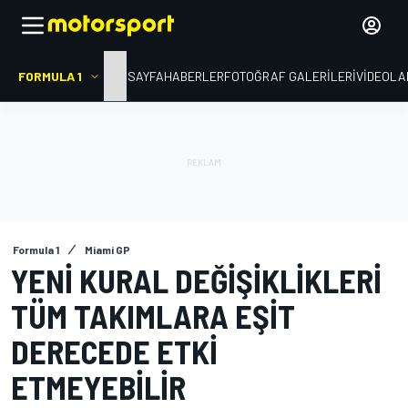
FORMULA 1
ANA SAYFA
HABERLER
FOTOĞRAF GALERILERI
VIDEOLA
Formula 1
Miami GP
YENI KURAL DEĞIŞIKLIKLERI
TÜM TAKIMLARA EŞIT
DERECEDE ETKI
ETMEYEBILIR