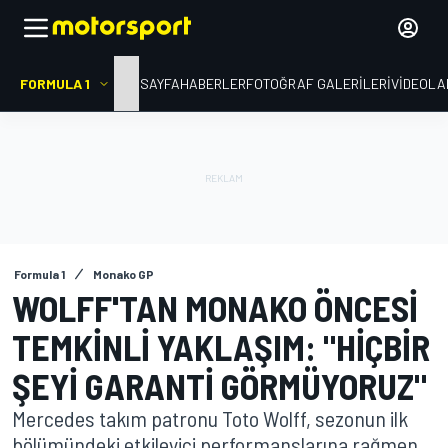
FORMULA 1
ANA SAYFA
HABERLER
FOTOĞRAF GALERILERI
VIDEOLA
Formula 1
Monako GP
WOLFF'TAN MONAKO ÖNCESI
TEMKINLI YAKLAŞIM: "HIÇBIR
ŞEYI GARANTI GÖRMÜYORUZ"
Mercedes takım patronu Toto Wolff, sezonun ilk
bölümündeki etkileyici performanslarına rağmen