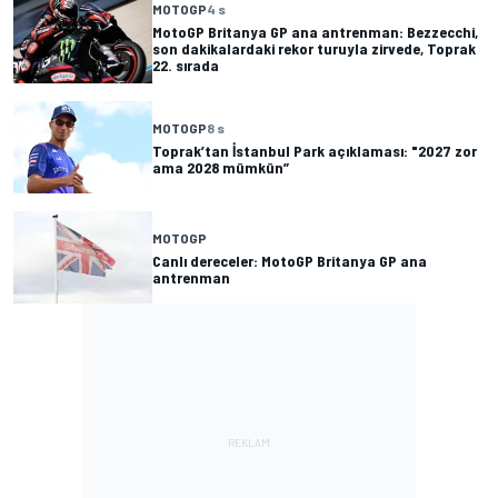
MOTOGP
4 s
MotoGP Britanya GP ana antrenman: Bezzecchi,
son dakikalardaki rekor turuyla zirvede, Toprak
22. sırada
MOTOGP
8 s
Toprak’tan İstanbul Park açıklaması: "2027 zor
ama 2028 mümkün”
MOTOGP
Canlı dereceler: MotoGP Britanya GP ana
antrenman