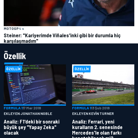
MOTOGP
4 s
Steiner: "Kariyerimde Viñales'inki gibi bir durumla hiç
karşılaşmadım"
Özellik
ÖZELLIK
ÖZELLIK
FORMULA 1
17 Mar 2018
FORMULA 1
13 Şub 2018
EKLEYEN JONATHAN NOBLE
EKLEYEN KEVIN TURNER
Analiz: F1'deki bir sonraki
Analiz: Ferrari, yeni
büyük şey "Yapay Zeka"
kuralların 2. senesinde
olacak
Mercedes'le olan farkı