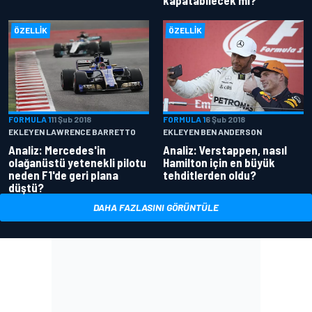
kapatabilecek mi?
ÖZELLIK
ÖZELLIK
FORMULA 1
11 Şub 2018
FORMULA 1
6 Şub 2018
EKLEYEN LAWRENCE BARRETTO
EKLEYEN BEN ANDERSON
Analiz: Mercedes'in
Analiz: Verstappen, nasıl
olağanüstü yetenekli pilotu
Hamilton için en büyük
neden F1'de geri plana
tehditlerden oldu?
düştü?
DAHA FAZLASINI GÖRÜNTÜLE