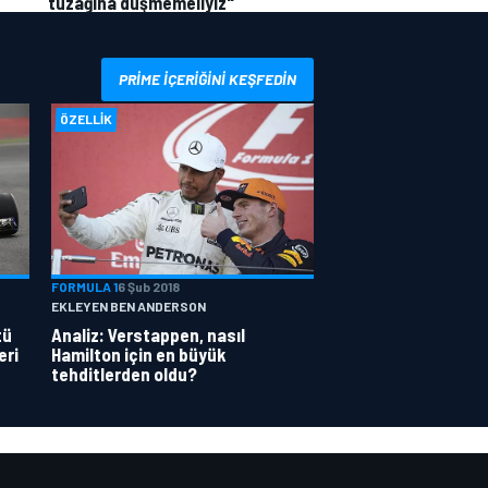
tuzağına düşmemeliyiz"
PRIME IÇERIĞINI KEŞFEDIN
ÖZELLIK
FORMULA 1
6 Şub 2018
EKLEYEN BEN ANDERSON
tü
Analiz: Verstappen, nasıl
eri
Hamilton için en büyük
tehditlerden oldu?