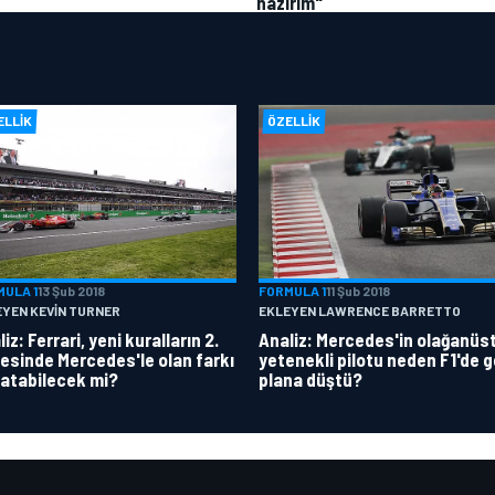
hazırım"
ELLIK
ÖZELLIK
MULA 1
13 Şub 2018
FORMULA 1
11 Şub 2018
EYEN KEVIN TURNER
EKLEYEN LAWRENCE BARRETTO
iz: Ferrari, yeni kuralların 2.
Analiz: Mercedes'in olağanüs
esinde Mercedes'le olan farkı
yetenekli pilotu neden F1'de g
atabilecek mi?
plana düştü?