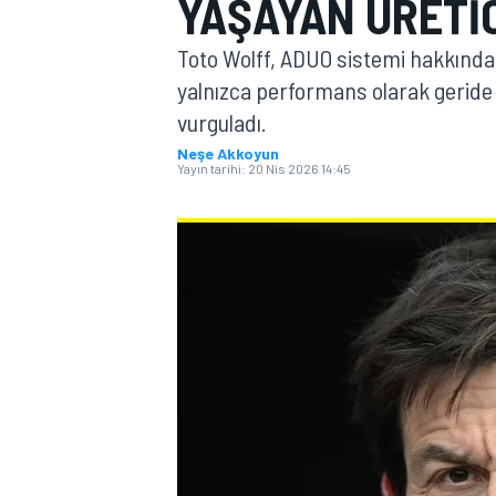
YAŞAYAN ÜRETIC
MOTOGP
Toto Wolff, ADUO sistemi hakkında
yalnızca performans olarak geride 
vurguladı.
Neşe Akkoyun
Yayın tarihi:
20 Nis 2026 14:45
WORLD SUPERBIKE