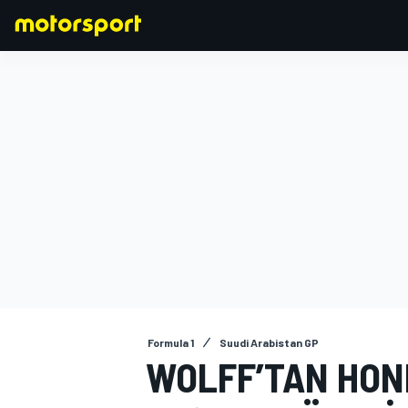
FORMULA 1
Formula 1
Suudi Arabistan GP
WOLFF’TAN HON