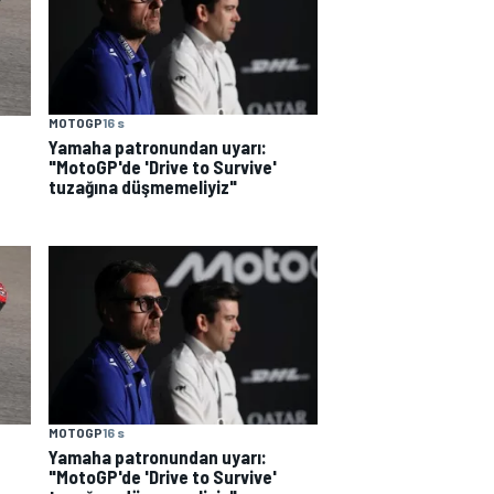
MOTOGP
16 s
Yamaha patronundan uyarı:
"MotoGP'de 'Drive to Survive'
tuzağına düşmemeliyiz"
MOTOGP
16 s
Yamaha patronundan uyarı:
"MotoGP'de 'Drive to Survive'