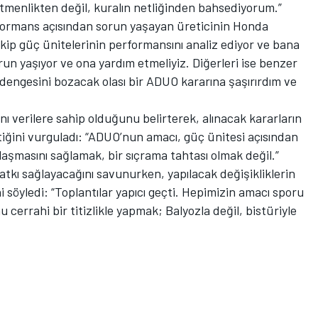
rtmenlikten değil, kuralın netliğinden bahsediyorum.”
formans açısından sorun yaşayan üreticinin Honda
kip güç ünitelerinin performansını analiz ediyor ve bana
sorun yaşıyor ve ona yardım etmeliyiz. Diğerleri ise benzer
engesini bozacak olası bir ADUO kararına şaşırırdım ve
ı verilere sahip olduğunu belirterek, alınacak kararların
ini vurguladı: “ADUO’nun amacı, güç ünitesi açısından
laşmasını sağlamak, bir sıçrama tahtası olmak değil.”
 katkı sağlayacağını savunurken, yapılacak değişikliklerin
ni söyledi: “Toplantılar yapıcı geçti. Hepimizin amacı sporu
 cerrahi bir titizlikle yapmak; Balyozla değil, bistüriyle