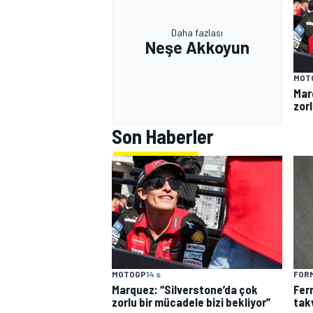
Daha fazlası
Neşe Akkoyun
MOT
Mar
zorl
Son Haberler
MOTOGP
14 s
FORM
Marquez: “Silverstone’da çok
Fer
zorlu bir mücadele bizi bekliyor”
tak