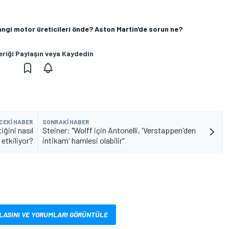
angi motor üreticileri önde? Aston Martin'de sorun ne?
eriği Paylaşın veya Kaydedin
CEKI HABER
SONRAKI HABER
iğini nasıl
Steiner: "Wolff için Antonelli, 'Verstappen'den
etkiliyor?
intikam' hamlesi olabilir"
LASINI VE YORUMLARI GÖRÜNTÜLE