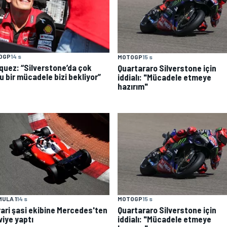
OGP
14 s
MOTOGP
15 s
quez: “Silverstone’da çok
Quartararo Silverstone için
u bir mücadele bizi bekliyor”
iddialı: "Mücadele etmeye
hazırım"
ULA 1
14 s
MOTOGP
15 s
rari şasi ekibine Mercedes'ten
Quartararo Silverstone için
viye yaptı
iddialı: "Mücadele etmeye