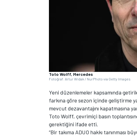
WRC
Toto Wolff, Mercedes
Fotoğraf: Artur Widak / NurPhoto via Getty Images
Yeni düzenlemeler kapsamında getiril
farkına göre sezon içinde geliştirme y
mevcut dezavantajını kapatmasına yar
Toto Wolff, çevrimiçi basın toplantısı
gerektiğini ifade etti.
“Bir takıma ADUO hakkı tanınması büyü