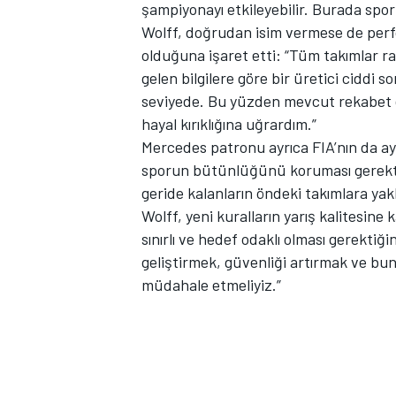
şampiyonayı etkileyebilir. Burada spo
Wolff, doğrudan isim vermese de per
olduğuna işaret etti: “Tüm takımlar ra
gelen bilgilere göre bir üretici ciddi 
TÜRK SPORCULAR
seviyede. Bu yüzden mevcut rekabet d
hayal kırıklığına uğrardım.”
Mercedes patronu ayrıca FIA’nın da ayn
sporun bütünlüğünü koruması gerektiğ
geride kalanların öndeki takımlara yak
Wolff, yeni kuralların yarış kalitesine
sınırlı ve hedef odaklı olması gerektiği
geliştirmek, güvenliği artırmak ve bunu
müdahale etmeliyiz.”