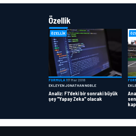
Özellik
ÖZELLIK
ÖZ
FORMULA 1
17 Mar 2018
FOR
EKLEYEN JONATHAN NOBLE
EKL
Analiz: F1'deki bir sonraki büyük
Anal
şey "Yapay Zeka" olacak
sen
kap