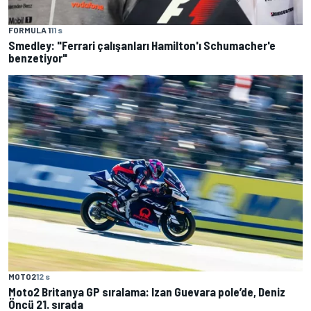
FORMULA 1
11 s
Smedley: "Ferrari çalışanları Hamilton'ı Schumacher'e
benzetiyor"
MOTO2
12 s
Moto2 Britanya GP sıralama: Izan Guevara pole’de, Deniz
Öncü 21. sırada