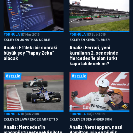
FORMULA 1
17 Mar 2018
FORMULA 1
13 Şub 2018
EKLEYEN JONATHAN NOBLE
EKLEYEN KEVIN TURNER
Analiz: F1'deki bir sonraki
Analiz: Ferrari, yeni
büyük şey "Yapay Zeka"
kuralların 2. senesinde
olacak
Mercedes'le olan farkı
kapatabilecek mi?
ÖZELLIK
ÖZELLIK
FORMULA 1
11 Şub 2018
FORMULA 1
6 Şub 2018
EKLEYEN LAWRENCE BARRETTO
EKLEYEN BEN ANDERSON
Analiz: Mercedes'in
Analiz: Verstappen, nasıl
olağanüstü yetenekli pilotu
Hamilton için en büyük