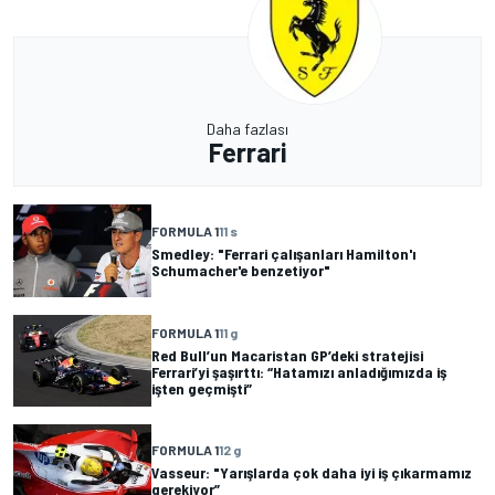
Daha fazlası
Ferrari
FORMULA 1
11 s
Smedley: "Ferrari çalışanları Hamilton'ı
Schumacher'e benzetiyor"
FORMULA 1
11 g
Red Bull’un Macaristan GP’deki stratejisi
Ferrari’yi şaşırttı: “Hatamızı anladığımızda iş
işten geçmişti”
FORMULA 1
12 g
Vasseur: "Yarışlarda çok daha iyi iş çıkarmamız
gerekiyor”