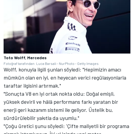
Toto Wolff, Mercedes
Fotoğraf tarafından: Luca Barsali - NurPhoto - Getty Images
Wolff, konuyla ilgili şunları söyledi: "Hepimizin amacı
mümkün olan en iyi, en heyecan verici regülasyonlarla
taraftar ilgisini artırmak."
"Sonuçta V8 en iyi ortak nokta oldu: Doğal emişli,
yüksek devirli ve hâlâ performans farkı yaratan bir
enerji geri kazanım sistemi ile geliyor. Üstelik bu,
sürdürülebilir yakıtla da uyumlu."
"Çoğu üretici şunu söyledi: 'Çifte maliyetli bir programa
girmek istemiyoruz. İki yıl içinde yeni motor