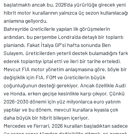
başlatmaktı ancak bu, 2026'da yürürlüğe girecek yeni
hibrit motor kurallarının yalnızca üç sezon kullanılacağı
anlamına geliyordu.
Bahreyn'de üreticilerle yapılan ilk görüşmelerin
ardından, bu perşembe Londra'da detaylı bir toplantı
planlandı. Fakat İtalya GP'si hafta sonunda Ben
Sulayem, üreticilerden yeterli destek bulamadığını fark
ederek toplantıyı iptal etti ve ileri bir tarihe erteledi.
Mevcut FIA motor yönetim anlaşmasına göre, böyle bir
değişiklik için FIA, FOM ve üreticilerin büyük
çoğunluğunun desteği gerekiyor. Ancak özellikle Audi
ve Honda, erken geçişe kesinlikle karşı çıkıyor. Çünkü
2026-2030 dönemi için yüz milyonlarca euro yatırım
yaptılar ve bu dönem, mevcut kurallara kıyasla çok
daha büyük bir hibrit bileşen içeriyor.
Mercedes
ve
Ferrari
, 2026 kuralları başladıktan sadece
üç sezon sonra tümden değişikliğe gitmek, eş zamanlı