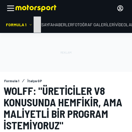
FORMULA 1
ANA SAYFA
HABERLER
FOTOĞRAF GALERILERI
VIDEOLA
Formula 1
İtalya GP
WOLFF: "ÜRETICILER V8
KONUSUNDA HEMFIKIR, AMA
MALIYETLI BIR PROGRAM
ISTEMIYORUZ"