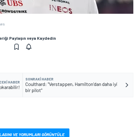
ges
eriği Paylaşın veya Kaydedin
SONRAKI HABER
CEKI HABER
Coulthard: "Verstappen, Hamilton'dan daha iyi
ıkarabilir!
bir pilot"
LASINI VE YORUMLARI GÖRÜNTÜLE