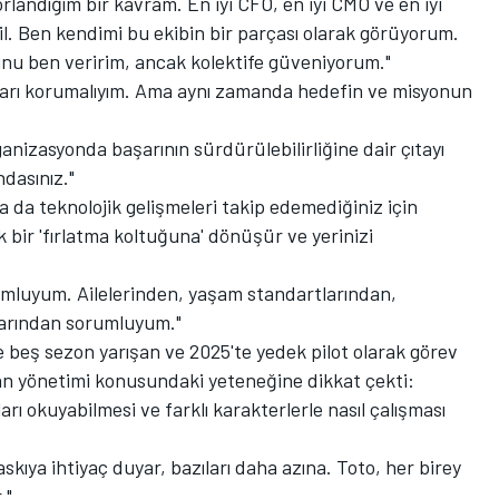
orlandığım bir kavram. En iyi CFO, en iyi CMO ve en iyi
. Ben kendimi bu ekibin bir parçası olarak görüyorum.
bunu ben veririm, ancak kolektife güveniyorum."
nları korumalıyım. Ama aynı zamanda hedefin ve misyonun
anizasyonda başarının sürdürülebilirliğine dair çıtayı
dasınız."
da teknolojik gelişmeleri takip edemediğiniz için
uk bir 'fırlatma koltuğuna' dönüşür ve yerinizi
umluyum. Ailelerinden, yaşam standartlarından,
larından sorumluyum."
e beş sezon yarışan ve 2025'te yedek pilot olarak görev
an yönetimi konusundaki yeteneğine dikkat çekti:
rı okuyabilmesi ve farklı karakterlerle nasıl çalışması
askıya ihtiyaç duyar, bazıları daha azına. Toto, her birey
."