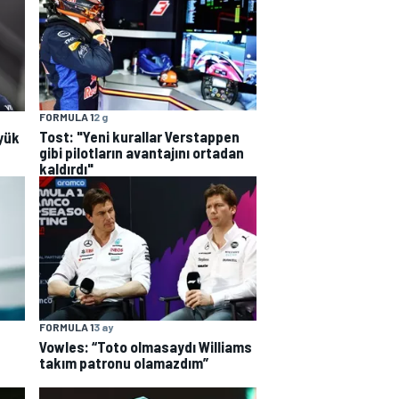
FORMULA 1
2 g
Tost: "Yeni kurallar Verstappen
yük
gibi pilotların avantajını ortadan
kaldırdı"
FORMULA 1
3 ay
Vowles: “Toto olmasaydı Williams
takım patronu olamazdım”