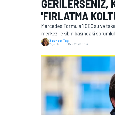
GERILERSENIZ, 
MOTOGP
'FIRLATMA KOL
Mercedes Formula 1 CEO'su ve takım 
merkezli ekibin başındaki sorumlu
Zeynep Taş
Yayın tarihi:
8 Oca 2026 08:35
WORLD SUPERBIKE