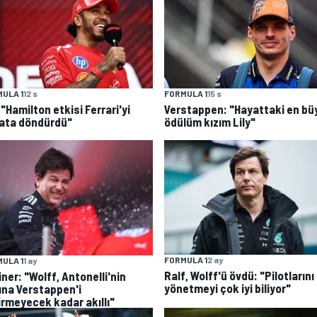
ULA 1
12 s
FORMULA 1
15 s
: "Hamilton etkisi Ferrari'yi
Verstappen: "Hayattaki en bü
ata döndürdü"
ödülüm kızım Lily"
FORMULA 1
2 ay
ULA 1
1 ay
Ralf, Wolff'ü övdü: "Pilotlarını
ner: "Wolff, Antonelli'nin
yönetmeyi çok iyi biliyor"
ına Verstappen'i
irmeyecek kadar akıllı"