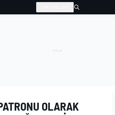
TÜM SERILER
 PATRONU OLARAK