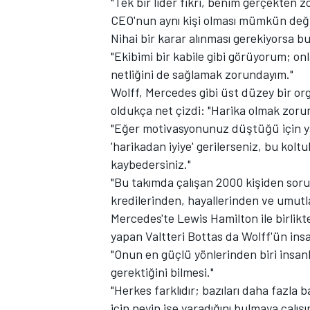
"Tek bir lider fikri, benim gerçekten z
CEO'nun aynı kişi olması mümkün değil
Nihai bir karar alınması gerekiyorsa 
"Ekibimi bir kabile gibi görüyorum; o
netliğini de sağlamak zorundayım."
TÜRK SPORCULAR
Wolff, Mercedes gibi üst düzey bir org
oldukça net çizdi: "Harika olmak zorun
"Eğer motivasyonunuz düştüğü için ya 
'harikadan iyiye' gerilerseniz, bu kolt
kaybedersiniz."
"Bu takımda çalışan 2000 kişiden sor
kredilerinden, hayallerinden ve umut
Mercedes'te Lewis Hamilton ile birlikt
yapan Valtteri Bottas da Wolff'ün ins
"Onun en güçlü yönlerinden biri insanla
gerektiğini bilmesi."
"Herkes farklıdır; bazıları daha fazla b
için neyin işe yaradığını bulmaya çalışır