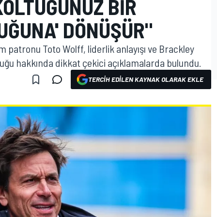
KOLTUĞUNUZ BIR
TUĞUNA' DÖNÜŞÜR"
patronu Toto Wolff, liderlik anlayışı ve Brackley
luğu hakkında dikkat çekici açıklamalarda bulundu.
TERCIH EDILEN KAYNAK OLARAK EKLE