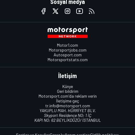
Sosyal medya
Motor1.com
Motorsportjobs.com
Autosport.com
Motorsportstats.com
İletişim
Künye
Geri bildirim
Motorsport.com'da reklam verin
İletişime geç
tr.info@motorsport.com
YAKUPLU MAH. HÜRRİYET BLV.
Skyport Residence NO: 1 İÇ
KAPI NO: 62 BEYLİKDÜZÜ/ İSTANBUL
Şartlar ve Koşullar
Çerez kullanım şartları
Gizlilik politikası