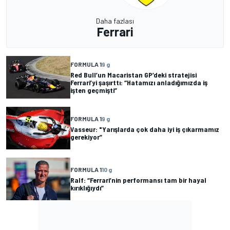
Daha fazlası
Ferrari
FORMULA 1
9 g
Red Bull’un Macaristan GP’deki stratejisi
Ferrari’yi şaşırttı: “Hatamızı anladığımızda iş
işten geçmişti”
FORMULA 1
9 g
Vasseur: "Yarışlarda çok daha iyi iş çıkarmamız
gerekiyor”
FORMULA 1
10 g
Ralf: “Ferrari’nin performansı tam bir hayal
kırıklığıydı”