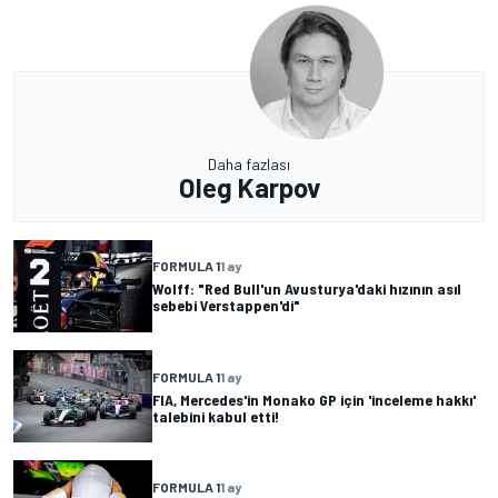
Daha fazlası
Oleg Karpov
FORMULA 1
1 ay
Wolff: "Red Bull'un Avusturya'daki hızının asıl
sebebi Verstappen'di"
FORMULA 1
1 ay
FIA, Mercedes'in Monako GP için 'inceleme hakkı'
talebini kabul etti!
FORMULA 1
1 ay