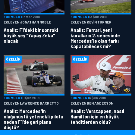
FORMULA 1
17 Mar 2018
FORMULA 1
13 Şub 2018
EKLEYEN JONATHAN NOBLE
EKLEYEN KEVIN TURNER
Analiz: F1'deki bir sonraki
Analiz: Ferrari, yeni
büyük şey "Yapay Zeka"
kuralların 2. senesinde
olacak
Mercedes'le olan farkı
kapatabilecek mi?
ÖZELLIK
ÖZELLIK
FORMULA 1
11 Şub 2018
FORMULA 1
6 Şub 2018
EKLEYEN LAWRENCE BARRETTO
EKLEYEN BEN ANDERSON
Analiz: Mercedes'in
Analiz: Verstappen, nasıl
olağanüstü yetenekli pilotu
Hamilton için en büyük
neden F1'de geri plana
tehditlerden oldu?
düştü?