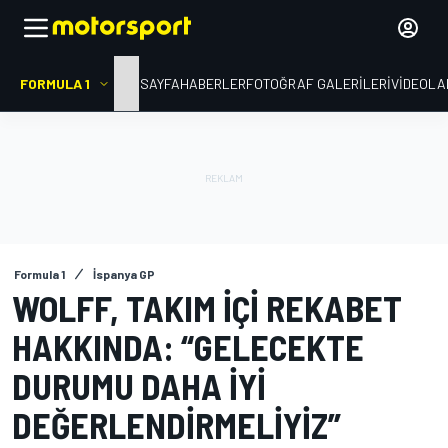
FORMULA 1
ANA SAYFA
HABERLER
FOTOĞRAF GALERILERI
VIDEOLA
Formula 1
İspanya GP
WOLFF, TAKIM IÇI REKABET
HAKKINDA: “GELECEKTE
DURUMU DAHA IYI
DEĞERLENDIRMELIYIZ”