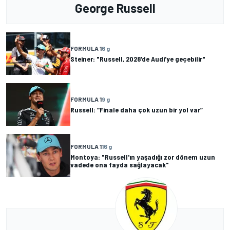
George Russell
FORMULA 1
6 g
Steiner: "Russell, 2028'de Audi'ye geçebilir"
FORMULA 1
9 g
Russell: “Finale daha çok uzun bir yol var”
FORMULA 1
16 g
Montoya: "Russell'ın yaşadığı zor dönem uzun
vadede ona fayda sağlayacak"