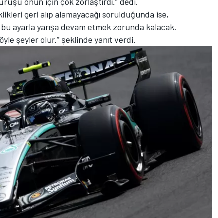
rüşü onun için çok zorlaştırdı.” dedi.
klikleri geri alıp alamayacağı sorulduğunda ise,
bu ayarla yarışa devam etmek zorunda kalacak.
le şeyler olur.” şeklinde yanıt verdi.