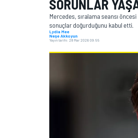
SORUNLAR YAŞ
MOTOGP
Mercedes, sıralama seansı öncesi a
sonuçlar doğurduğunu kabul etti.
Lydia Mee
Neşe Akkoyun
Yayın tarihi:
28 Mar 2026 09:55
WORLD SUPERBIKE