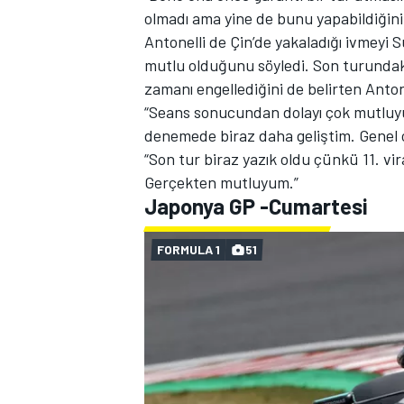
olmadı ama yine de bunu yapabildiğini
Antonelli de Çin’de yakaladığı ivmey
mutlu olduğunu söyledi. Son turundaki 1
zamanı engellediğini de belirten Anton
“Seans sonucundan dolayı çok mutluyum
denemede biraz daha geliştim. Genel ol
“Son tur biraz yazık oldu çünkü 11. vir
Gerçekten mutluyum.”
MOTOSİKLET
Japonya GP -Cumartesi
FORMULA 1
51