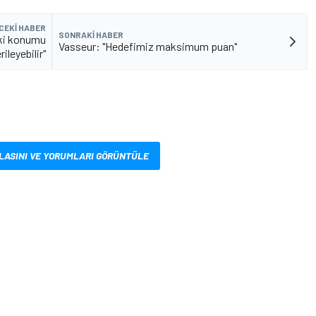
CEKI HABER
SONRAKI HABER
aki konumu
Vasseur: "Hedefimiz maksimum puan"
rileyebilir"
LASINI VE YORUMLARI GÖRÜNTÜLE