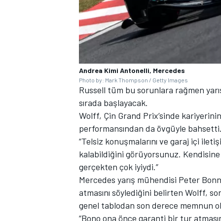
Andrea Kimi Antonelli, Mercedes
Photo by: Mark Thompson / Getty Images
Russell tüm bu sorunlara rağmen yarışa
sırada başlayacak.
Wolff, Çin Grand Prix’sinde kariyerinin
performansından da övgüyle bahsetti
“Telsiz konuşmalarını ve garaj içi ilet
kalabildiğini görüyorsunuz. Kendisine 
gerçekten çok iyiydi.”
Mercedes yarış mühendisi Peter Bonnin
atmasını söylediğini belirten Wolff, s
genel tablodan son derece memnun ol
“Bono ona önce garanti bir tur atmasın