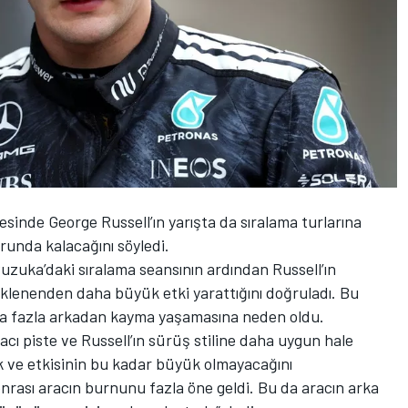
cesinde
George Russell
’ın yarışta da sıralama turlarına
unda kalacağını söyledi.
uzuka’daki sıralama seansının ardından Russell’ın
eklenenden daha büyük etki yarattığını doğruladı. Bu
aha fazla arkadan kayma yaşamasına neden oldu.
cı piste ve Russell’ın sürüş stiline daha uygun hale
tık ve etkisinin bu kadar büyük olmayacağını
rası aracın burnunu fazla öne geldi. Bu da aracın arka