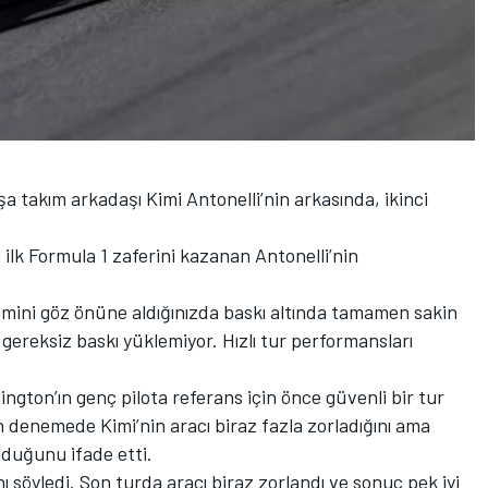
 takım arkadaşı Kimi Antonelli’nin arkasında, ikinci
 ilk Formula 1 zaferini kazanan Antonelli’nin
.
işimini göz önüne aldığınızda baskı altında tamamen sakin
gereksiz baskı yüklemiyor. Hızlı tur performansları
gton’ın genç pilota referans için önce güvenli bir tur
on denemede Kimi’nin aracı biraz fazla zorladığını ama
duğunu ifade etti.
ı söyledi. Son turda aracı biraz zorlandı ve sonuç pek iyi