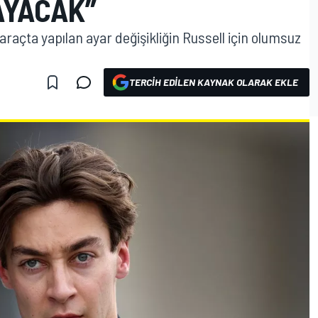
AYACAK”
raçta yapılan ayar değişikliğin Russell için olumsuz
TERCIH EDILEN KAYNAK OLARAK EKLE