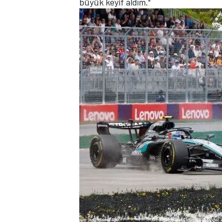
büyük keyif aldım."
TÜRK SPORCULAR