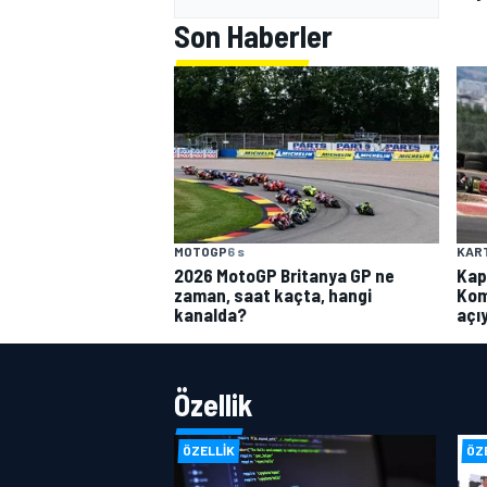
Son Haberler
MOTOGP
6 s
KAR
2026 MotoGP Britanya GP ne
Kap
zaman, saat kaçta, hangi
Kom
kanalda?
açı
Özellik
ÖZELLIK
ÖZ