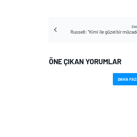
ÖN
Russell: "Kimi ile güzel bir mücad
ÖNE ÇIKAN YORUMLAR
MOTOSİKLET
DAHA FAZ