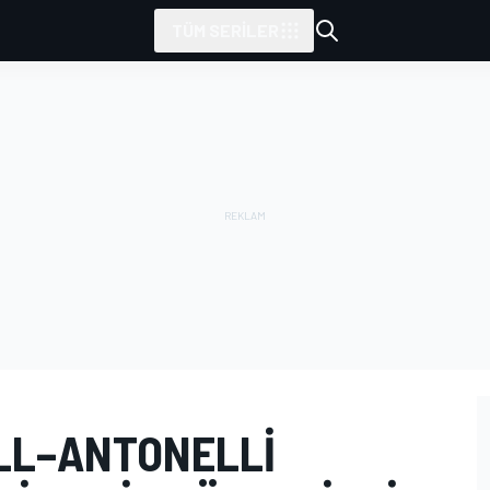
TÜM SERILER
LL–ANTONELLI