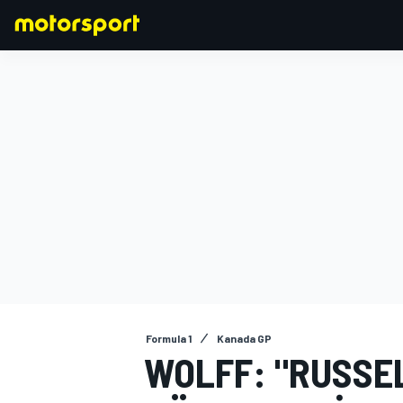
FORMULA 1
Formula 1
Kanada GP
WOLFF: "RUSSE