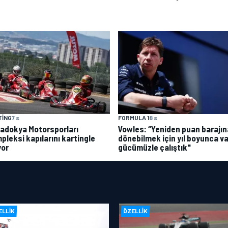
TING
7 s
FORMULA 1
8 s
adokya Motorsporları
Vowles: “Yeniden puan barajın
pleksi kapılarını kartingle
dönebilmek için yıl boyunca va
yor
gücümüzle çalıştık"
ELLIK
ÖZELLIK