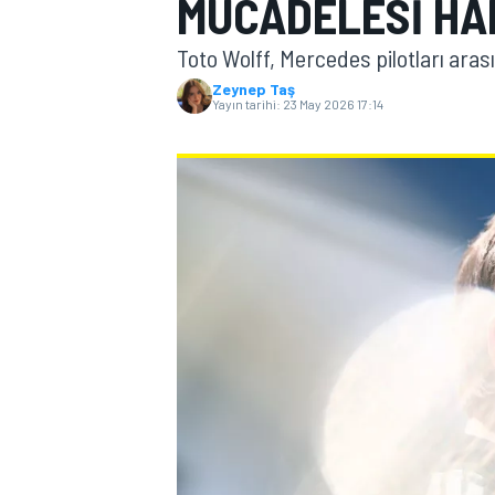
MÜCADELESI HAR
MOTOGP
Toto Wolff, Mercedes pilotları ar
Zeynep Taş
Yayın tarihi:
23 May 2026 17:14
WORLD SUPERBIKE