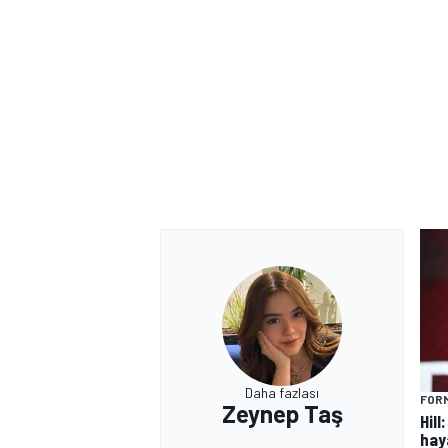
Daha fazlası
FORM
Zeynep Taş
Hill
hay