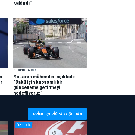
kaldırdı"
FORMULA 1
8 s
a
McLaren mühendisi açıkladı:
r
"Bakü için kapsamlı bir
güncelleme getirmeyi
hedefliyoruz"
PRIME IÇERIĞINI KEŞFEDIN
ÖZELLIK