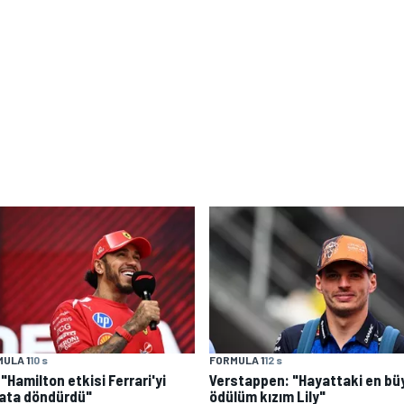
ULA 1
10 s
FORMULA 1
12 s
: "Hamilton etkisi Ferrari'yi
Verstappen: "Hayattaki en bü
ata döndürdü"
ödülüm kızım Lily"