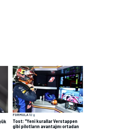
FORMULA 1
2 g
Tost: "Yeni kurallar Verstappen
yük
gibi pilotların avantajını ortadan