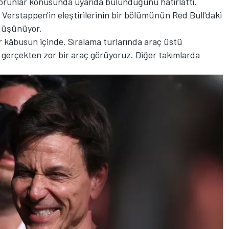
sorunlar konusunda uyarıda bulunduğunu hatırlattı.
Verstappen'in eleştirilerinin bir bölümünün Red Bull'daki
düşünüyor.
 kâbusun içinde. Sıralama turlarında araç üstü
 gerçekten zor bir araç görüyoruz. Diğer takımlarda