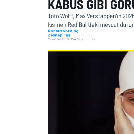
KABUS GIBI GÖ
MOTOGP
Toto Wolff, Max Verstappen'in 2026 F
kısmen Red Bull'daki mevcut durumla
Ronald Vording
Zeynep Taş
Yayın tarihi:
16 Mar 2026 10:05
WORLD SUPERBIKE