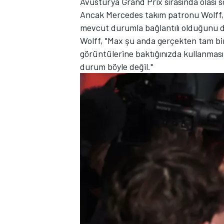
Avusturya Grand Prix sırasında olası 
Ancak
Mercedes
takım patronu Wolff, 
mevcut durumla bağlantılı olduğunu 
Wolff, "Max şu anda gerçekten tam bir
görüntülerine baktığınızda kullanması
TÜRK SPORCULAR
durum böyle değil."