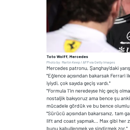
Toto Wolff, Mercedes
Photo by: Martin Keep / AFP via Getty Images
Mercedes patronu, Şanghay'daki yarışı
"Eğlence açısından bakarsak
Ferrari
i
iyiydi, çok sayıda geçiş vardı."
"Formula 1'in neredeyse hiç geçiş olma
nostaljik bakıyoruz ama bence şu anki 
mücadele gördük ve bu bence olumlu b
"Sürücü açısından bakarsanız, tam gaz a
lift and coast yapmak… Max gibi her z
bunu kabullenmek ve sindirmek zor."