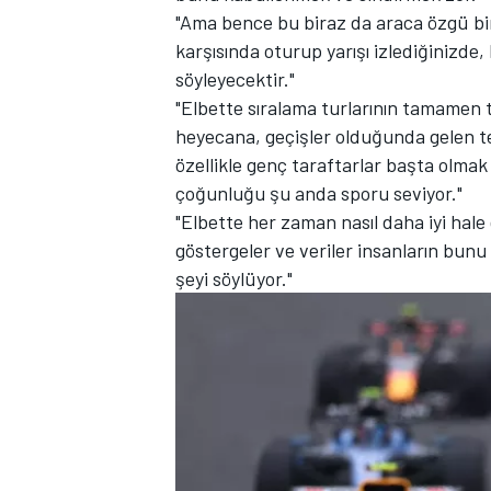
"Ama bence bu biraz da araca özgü bi
karşısında oturup yarışı izlediğinizde
söyleyecektir."
"Elbette sıralama turlarının tamamen 
heyecana, geçişler olduğunda gelen t
özellikle genç taraftarlar başta olmak
çoğunluğu şu anda sporu seviyor."
"Elbette her zaman nasıl daha iyi hal
MOTOSİKLET
göstergeler ve veriler insanların bun
şeyi söylüyor."