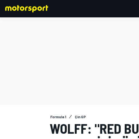
FORMULA 1
Formula 1
Çin GP
WOLFF: "RED B