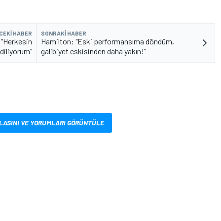
CEKI HABER
SONRAKI HABER
: “Herkesin
Hamilton: "Eski performansıma döndüm,
diliyorum”
galibiyet eskisinden daha yakın!"
LASINI VE YORUMLARI GÖRÜNTÜLE