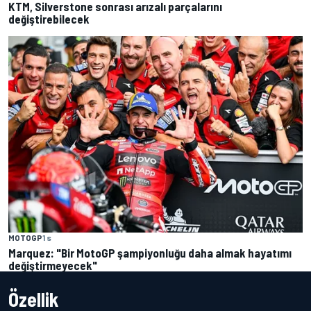
KTM, Silverstone sonrası arızalı parçalarını
değiştirebilecek
MOTOGP
1 s
Marquez: "Bir MotoGP şampiyonluğu daha almak hayatımı
değiştirmeyecek"
Özellik