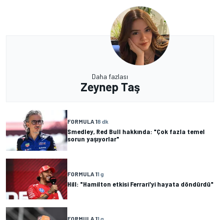
Daha fazlası
Zeynep Taş
FORMULA 1
8 dk
Smedley, Red Bull hakkında: "Çok fazla temel
sorun yaşıyorlar"
FORMULA 1
1 g
Hill: "Hamilton etkisi Ferrari'yi hayata döndürdü"
FORMULA 1
1 g