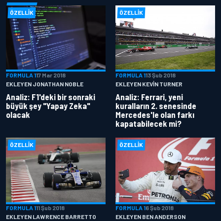
ÖZELLIK
ÖZELLIK
FORMULA 1
17 Mar 2018
FORMULA 1
13 Şub 2018
EKLEYEN JONATHAN NOBLE
EKLEYEN KEVIN TURNER
Analiz: F1'deki bir sonraki
Analiz: Ferrari, yeni
büyük şey "Yapay Zeka"
kuralların 2. senesinde
olacak
Mercedes'le olan farkı
kapatabilecek mi?
ÖZELLIK
ÖZELLIK
FORMULA 1
11 Şub 2018
FORMULA 1
6 Şub 2018
EKLEYEN LAWRENCE BARRETTO
EKLEYEN BEN ANDERSON