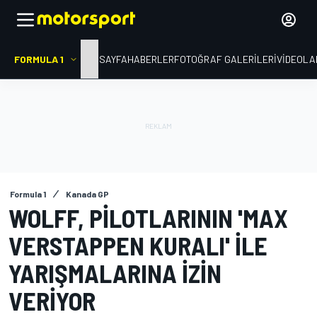
FORMULA 1
ANA SAYFA
HABERLER
FOTOĞRAF GALERILERI
VIDEOLA
Formula 1
Kanada GP
WOLFF, PILOTLARININ 'MAX
VERSTAPPEN KURALI' ILE
YARIŞMALARINA IZIN
VERIYOR