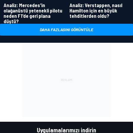
Analiz: Mercedes'in
Analiz: Verstappen, nasıl
olağanüstü yetenekli pilotu
Hamilton için en büyük
neden F1'de geri plana
tehditlerden oldu?
düştü?
DAHA FAZLASINI GÖRÜNTÜLE
Uygulamalarımızı indirin