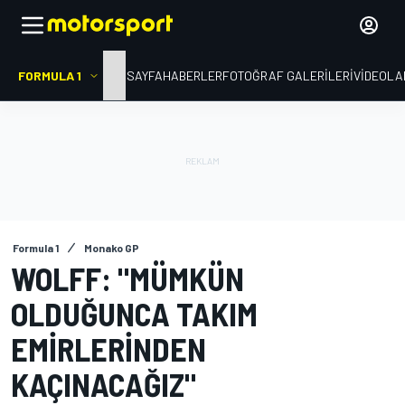
FORMULA 1
ANA SAYFA
HABERLER
FOTOĞRAF GALERILERI
VIDEOLA
Formula 1
Monako GP
WOLFF: "MÜMKÜN
OLDUĞUNCA TAKIM
EMIRLERINDEN
KAÇINACAĞIZ"