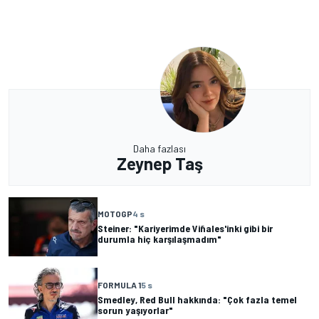
Daha fazlası
Zeynep Taş
MOTOGP
4 s
Steiner: "Kariyerimde Viñales'inki gibi bir
durumla hiç karşılaşmadım"
FORMULA 1
5 s
Smedley, Red Bull hakkında: "Çok fazla temel
sorun yaşıyorlar"