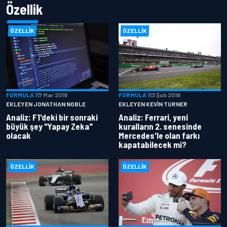
Özellik
ÖZELLIK
ÖZELLIK
FORMULA 1
17 Mar 2018
FORMULA 1
13 Şub 2018
EKLEYEN JONATHAN NOBLE
EKLEYEN KEVIN TURNER
Analiz: F1'deki bir sonraki
Analiz: Ferrari, yeni
büyük şey "Yapay Zeka"
kuralların 2. senesinde
olacak
Mercedes'le olan farkı
kapatabilecek mi?
ÖZELLIK
ÖZELLIK