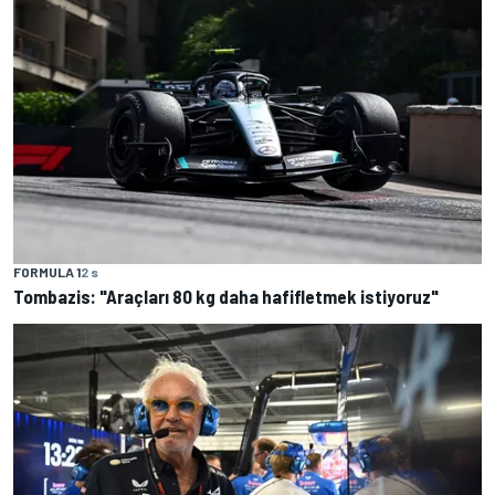
FORMULA 1
2 s
Tombazis: "Araçları 80 kg daha hafifletmek istiyoruz"