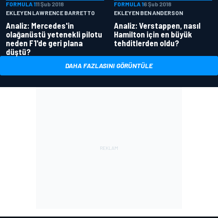
FORMULA 1
11 Şub 2018
FORMULA 1
6 Şub 2018
EKLEYEN LAWRENCE BARRETTO
EKLEYEN BEN ANDERSON
Analiz: Mercedes'in
Analiz: Verstappen, nasıl
olağanüstü yetenekli pilotu
Hamilton için en büyük
neden F1'de geri plana
tehditlerden oldu?
düştü?
DAHA FAZLASINI GÖRÜNTÜLE