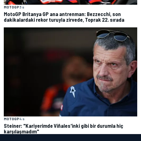
MOTOGP
3 s
MotoGP Britanya GP ana antrenman: Bezzecchi, son
dakikalardaki rekor turuyla zirvede, Toprak 22. sırada
MOTOGP
4 s
Steiner: "Kariyerimde Viñales'inki gibi bir durumla hiç
karşılaşmadım"