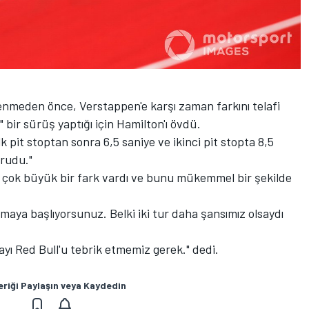
lenmeden önce, Verstappen'e karşı zaman farkını telafi
 bir sürüş yaptığı için Hamilton'ı övdü.
ilk pit stoptan sonra 6,5 saniye ve ikinci pit stopta 8,5
orudu."
tada çok büyük bir fark vardı ve bunu mükemmel bir şekilde
nmaya başlıyorsunuz. Belki iki tur daha şansımız olsaydı
ayı Red Bull'u tebrik etmemiz gerek." dedi.
eriği Paylaşın veya Kaydedin