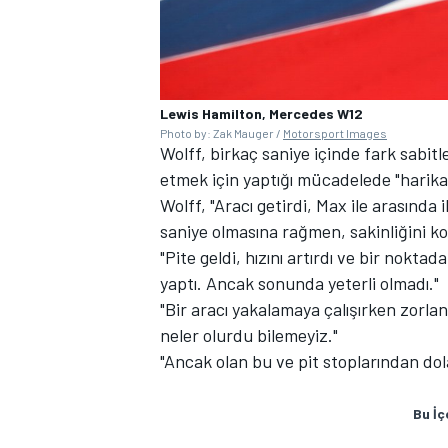
Lewis Hamilton, Mercedes W12
Photo by: Zak Mauger /
Motorsport Images
Wolff, birkaç saniye içinde fark sabit
etmek için yaptığı mücadelede "harika"
Wolff, "Aracı getirdi, Max ile arasında 
MOTOSİKLET
saniye olmasına rağmen, sakinliğini k
"Pite geldi, hızını artırdı ve bir nok
yaptı. Ancak sonunda yeterli olmadı."
"Bir aracı yakalamaya çalışırken zorla
neler olurdu bilemeyiz."
"Ancak olan bu ve pit stoplarından dol
Bu İç