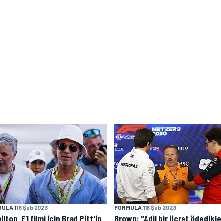
ULA 1
18 Şub 2023
FORMULA 1
16 Şub 2023
lton, F1 filmi için Brad Pitt'in
Brown: "Adil bir ücret ödedikle