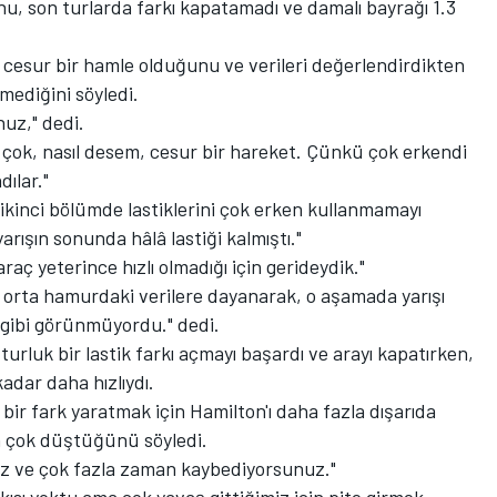
nu, son turlarda farkı kapatamadı ve damalı bayrağı 1.3
 cesur bir hamle olduğunu ve verileri değerlendirdikten
mediğini söyledi.
nuz," dedi.
u çok, nasıl desem, cesur bir hareket. Çünkü çok erkendi
dılar."
 ikinci bölümde lastiklerini çok erken kullanmamayı
rışın sonunda hâlâ lastiği kalmıştı."
aç yeterince hızlı olmadığı için gerideydik."
 orta hamurdaki verilere dayanarak, o aşamada yarışı
z gibi görünmüyordu." dedi.
rluk bir lastik farkı açmayı başardı ve arayı kapatırken,
adar daha hızlıydı.
ir fark yaratmak için Hamilton'ı daha fazla dışarıda
n çok düştüğünü söyledi.
nız ve çok fazla zaman kaybediyorsunuz."