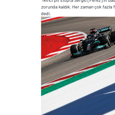
"İkinci pit stopta Sergio [Perez]'in ba
zorunda kaldık. Her zaman çok fazla fa
dedi.