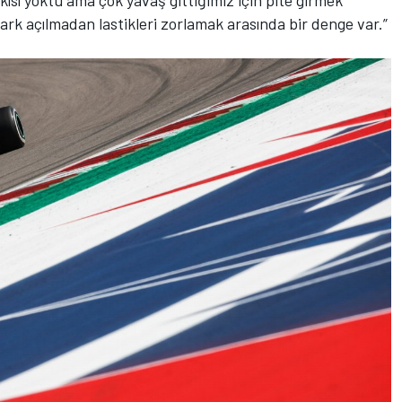
skısı yoktu ama çok yavaş gittiğimiz için pite girmek
rk açılmadan lastikleri zorlamak arasında bir denge var.”