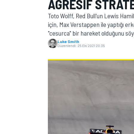
AGRESIF STRATE
MOTOGP
Toto Wolff, Red Bull'un Lewis Hamil
için, Max Verstappen ile yaptığı e
"cesurca" bir hareket olduğunu söy
Luke Smith
Düzenlendi:
25 Eki 2021 20:35
WORLD SUPERBIKE