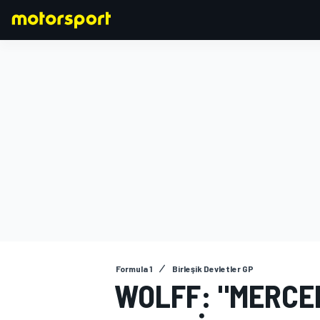
FORMULA 1
Formula 1
Birleşik Devletler GP
WOLFF: "MERCED