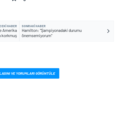
CEKI HABER
SONRAKI HABER
'e Amerika
Hamilton: "Şampiyonadaki durumu
en korkmuş
önemsemiyorum"
LASINI VE YORUMLARI GÖRÜNTÜLE