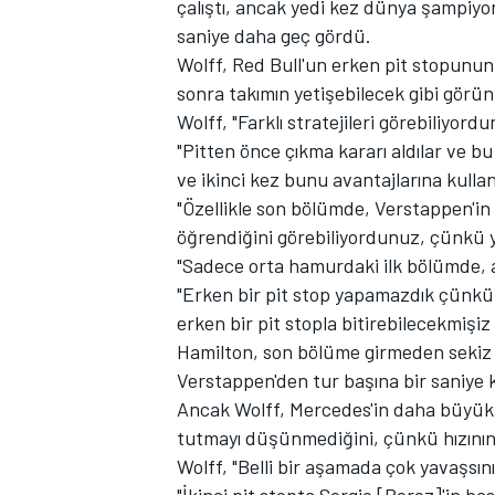
çalıştı, ancak yedi kez dünya şampiyo
saniye daha geç gördü.
Wolff, Red Bull'un erken pit stopunun
sonra takımın yetişebilecek gibi görün
TÜRK SPORCULAR
Wolff, "Farklı stratejileri görebiliyordu
"Pitten önce çıkma kararı aldılar ve b
ve ikinci kez bunu avantajlarına kullan
"Özellikle son bölümde, Verstappen'in
öğrendiğini görebiliyordunuz, çünkü ya
"Sadece orta hamurdaki ilk bölümde, ar
"Erken bir pit stop yapamazdık çünkü
erken bir pit stopla bitirebilecekmişi
Hamilton, son bölüme girmeden sekiz tu
Verstappen'den tur başına bir saniye k
Ancak Wolff, Mercedes'in daha büyük b
tutmayı düşünmediğini, çünkü hızını
Wolff, "Belli bir aşamada çok yavaşsı