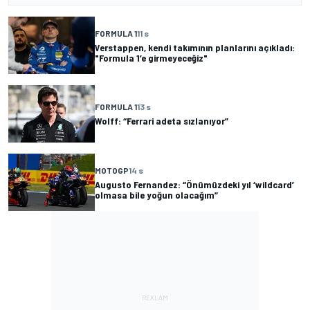
FORMULA 1
11 s
Verstappen, kendi takımının planlarını açıkladı:
"Formula 1’e girmeyeceğiz"
FORMULA 1
13 s
Wolff: “Ferrari adeta sızlanıyor”
MOTOGP
14 s
Augusto Fernandez: “Önümüzdeki yıl ‘wildcard’
olmasa bile yoğun olacağım”