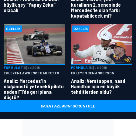
büyük şey "Yapay Zeka"
kuralların 2. senesinde
olacak
Mercedes'le olan farkı
kapatabilecek mi?
ÖZELLIK
ÖZELLIK
FORMULA 1
11 Şub 2018
FORMULA 1
6 Şub 2018
EKLEYEN LAWRENCE BARRETTO
EKLEYEN BEN ANDERSON
Analiz: Mercedes'in
Analiz: Verstappen, nasıl
olağanüstü yetenekli pilotu
Hamilton için en büyük
neden F1'de geri plana
tehditlerden oldu?
düştü?
DAHA FAZLASINI GÖRÜNTÜLE