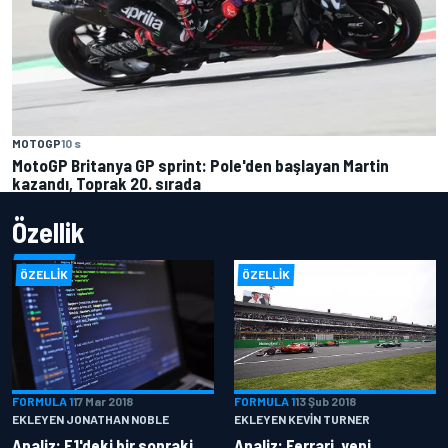
MOTOGP
10 s
MotoGP Britanya GP sprint: Pole'den başlayan Martin
kazandı, Toprak 20. sırada
Özellik
ÖZELLIK
ÖZELLIK
FORMULA 1
17 Mar 2018
FORMULA 1
13 Şub 2018
EKLEYEN JONATHAN NOBLE
EKLEYEN KEVIN TURNER
Analiz: F1'deki bir sonraki
Analiz: Ferrari, yeni