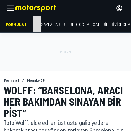
FORMULA 1
ANA SAYFA
HABERLER
FOTOĞRAF GALERILERI
VIDEOLA
Formula 1
Monako GP
WOLFF: “BARSELONA, ARACI
HER BAKIMDAN SINAYAN BIR
PIST”
Toto Wolff, elde edilen üst üste galibiyetlere
bakarak aracı her yönden zorlayan Barselona için