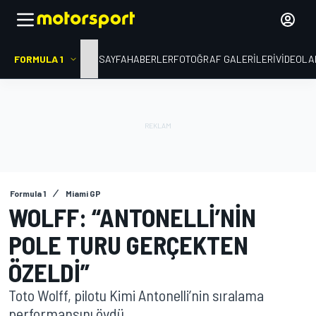
FORMULA 1
ANA SAYFA
HABERLER
FOTOĞRAF GALERILERI
VIDEOLA
Formula 1
Miami GP
WOLFF: “ANTONELLI’NIN
POLE TURU GERÇEKTEN
ÖZELDI”
Toto Wolff, pilotu Kimi Antonelli’nin sıralama
performansını övdü.