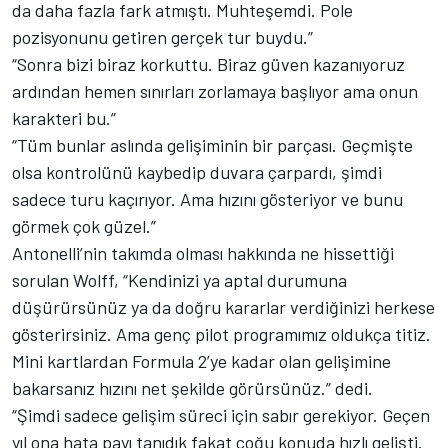
da daha fazla fark atmıştı. Muhteşemdi. Pole
pozisyonunu getiren gerçek tur buydu.”
“Sonra bizi biraz korkuttu. Biraz güven kazanıyoruz
ardından hemen sınırları zorlamaya başlıyor ama onun
karakteri bu.”
“Tüm bunlar aslında gelişiminin bir parçası. Geçmişte
olsa kontrolünü kaybedip duvara çarpardı, şimdi
sadece turu kaçırıyor. Ama hızını gösteriyor ve bunu
görmek çok güzel.”
Antonelli’nin takımda olması hakkında ne hissettiği
sorulan Wolff, “Kendinizi ya aptal durumuna
düşürürsünüz ya da doğru kararlar verdiğinizi herkese
gösterirsiniz. Ama genç pilot programımız oldukça titiz.
Mini kartlardan Formula 2’ye kadar olan gelişimine
bakarsanız hızını net şekilde görürsünüz.” dedi.
“Şimdi sadece gelişim süreci için sabır gerekiyor. Geçen
yıl ona hata payı tanıdık fakat çoğu konuda hızlı gelişti.