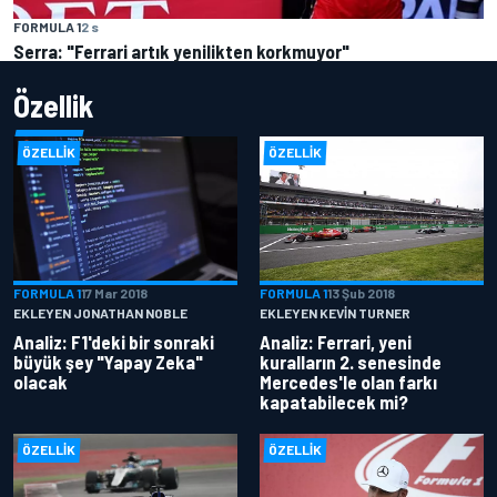
FORMULA 1
2 s
Serra: "Ferrari artık yenilikten korkmuyor"
Özellik
ÖZELLIK
ÖZELLIK
FORMULA 1
17 Mar 2018
FORMULA 1
13 Şub 2018
EKLEYEN JONATHAN NOBLE
EKLEYEN KEVIN TURNER
Analiz: F1'deki bir sonraki
Analiz: Ferrari, yeni
büyük şey "Yapay Zeka"
kuralların 2. senesinde
olacak
Mercedes'le olan farkı
kapatabilecek mi?
ÖZELLIK
ÖZELLIK