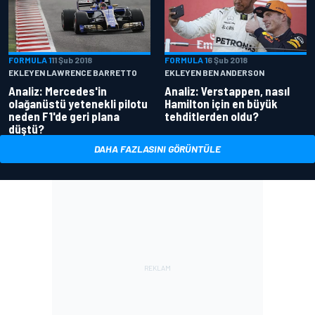
FORMULA 1
11 Şub 2018
FORMULA 1
6 Şub 2018
EKLEYEN LAWRENCE BARRETTO
EKLEYEN BEN ANDERSON
Analiz: Mercedes'in
Analiz: Verstappen, nasıl
olağanüstü yetenekli pilotu
Hamilton için en büyük
neden F1'de geri plana
tehditlerden oldu?
düştü?
DAHA FAZLASINI GÖRÜNTÜLE