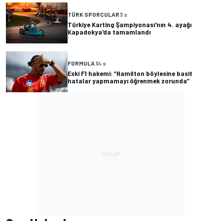
TÜRK SPORCULAR
3 s
Türkiye Karting Şampiyonası'nın 4. ayağı
Kapadokya'da tamamlandı
FORMULA 1
4 s
Eski F1 hakemi: “Hamilton böylesine basit
hatalar yapmamayı öğrenmek zorunda”