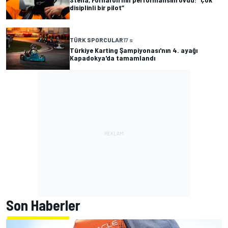
disiplinli bir pilot”
TÜRK SPORCULAR
17 s
Türkiye Karting Şampiyonası'nın 4. ayağı
Kapadokya'da tamamlandı
Son Haberler