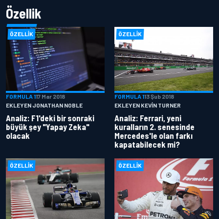
Özellik
ÖZELLIK
ÖZELLIK
FORMULA 1
17 Mar 2018
FORMULA 1
13 Şub 2018
EKLEYEN JONATHAN NOBLE
EKLEYEN KEVIN TURNER
Analiz: F1'deki bir sonraki
Analiz: Ferrari, yeni
büyük şey "Yapay Zeka"
kuralların 2. senesinde
olacak
Mercedes'le olan farkı
kapatabilecek mi?
ÖZELLIK
ÖZELLIK