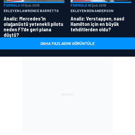
FORMULA 1
11 Şub 2018
FORMULA 1
6 Şub 2018
EKLEYEN LAWRENCE BARRETTO
EKLEYEN BEN ANDERSON
Analiz: Mercedes'in
Analiz: Verstappen, nasıl
olağanüstü yetenekli pilotu
Hamilton için en büyük
neden F1'de geri plana
tehditlerden oldu?
düştü?
DAHA FAZLASINI GÖRÜNTÜLE