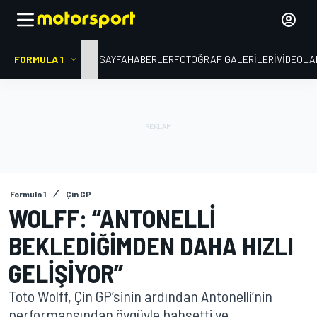
FORMULA 1
ANA SAYFA
HABERLER
FOTOĞRAF GALERILERI
VIDEOLA
Formula 1
Çin GP
WOLFF: “ANTONELLI
BEKLEDIĞIMDEN DAHA HIZLI
GELIŞIYOR”
Toto Wolff, Çin GP’sinin ardından Antonelli’nin
performansından övgüyle bahsetti ve