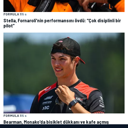
FORMULA 1
15 s
Stella, Fornaroli'nin performansını övdü: “Çok disiplinli bir
pilot”
FORMULA 1
15 s
Bearman, Monako'da bisiklet dükkanı ve kafe açmış