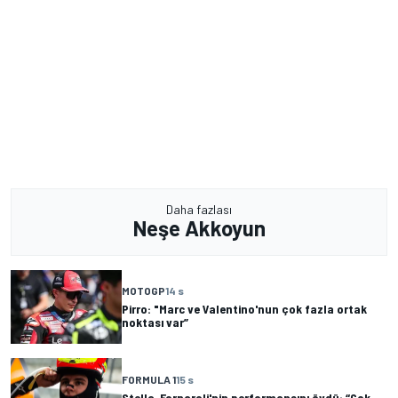
Daha fazlası
Neşe Akkoyun
MOTOGP
14 s
Pirro: "Marc ve Valentino'nun çok fazla ortak
noktası var”
FORMULA 1
15 s
Stella, Fornaroli'nin performansını övdü: “Çok