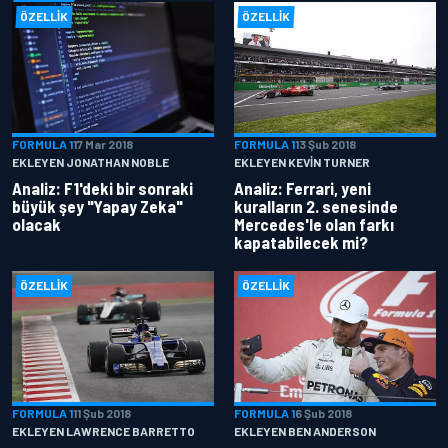
ÖZELLIK
ÖZELLIK
FORMULA 1
17 Mar 2018
FORMULA 1
13 Şub 2018
EKLEYEN JONATHAN NOBLE
EKLEYEN KEVIN TURNER
Analiz: F1'deki bir sonraki
Analiz: Ferrari, yeni
büyük şey "Yapay Zeka"
kuralların 2. senesinde
olacak
Mercedes'le olan farkı
kapatabilecek mi?
ÖZELLIK
ÖZELLIK
FORMULA 1
11 Şub 2018
FORMULA 1
6 Şub 2018
EKLEYEN LAWRENCE BARRETTO
EKLEYEN BEN ANDERSON