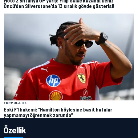
Moto 2 Britanya GP yarış: Filip Salač kazandı,Deniz
Öncü’den Silverstone’da 13 sıralık gövde gösterisi!
FORMULA 1
1 s
Eski F1 hakemi: “Hamilton böylesine basit hatalar
yapmamayı öğrenmek zorunda”
Özellik