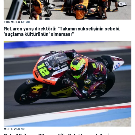
FORMULA 1
31 dk
McLaren yarış direktörü: "Takımın yükselişinin sebebi,
'suçlama kültürünün' olmaması"
MOTO2
58 dk