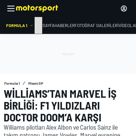
FORMULA 1
ANA SAYFA
HABERLER
FOTOĞRAF GALERILERI
VIDEOLA
Formula 1
Miami GP
WILLIAMS’TAN MARVEL IŞ
BIRLIĞI: F1 YILDIZLARI
DOCTOR DOOM’A KARŞI
Williams pilotları Alex Albon ve Carlos Sainz ile
takım patronu James Vowles, Marvel evrenine