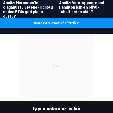
Analiz: Mercedes'in
Analiz: Verstappen, nasıl
olağanüstü yetenekli pilotu
Hamilton için en büyük
neden F1'de geri plana
tehditlerden oldu?
düştü?
DAHA FAZLASINI GÖRÜNTÜLE
Uygulamalarımızı indirin