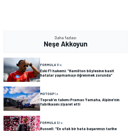
Daha fazlası
Neşe Akkoyun
FORMULA 1
1 s
Eski F1 hakemi: “Hamilton böylesine basit
hatalar yapmamayı öğrenmek zorunda”
MOTOGP
1 s
Toprak’ın takımı Pramac Yamaha, Alpine’nin
fabrikasını ziyaret etti
FORMULA 1
2 s
Russell: “En ufak bir hata başarımızı tarihe