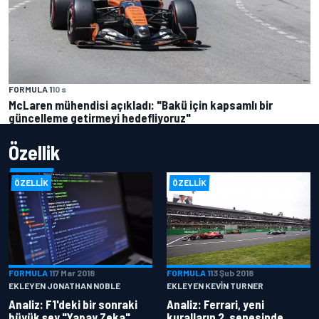
FORMULA 1
10 s
McLaren mühendisi açıkladı: "Bakü için kapsamlı bir
güncelleme getirmeyi hedefliyoruz"
Özellik
ÖZELLIK
ÖZELLIK
FORMULA 1
17 Mar 2018
FORMULA 1
13 Şub 2018
EKLEYEN JONATHAN NOBLE
EKLEYEN KEVIN TURNER
Analiz: F1'deki bir sonraki
Analiz: Ferrari, yeni
büyük şey "Yapay Zeka"
kuralların 2. senesinde