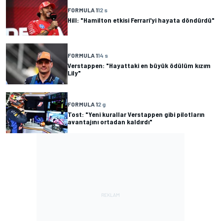
FORMULA 1
12 s
Hill: "Hamilton etkisi Ferrari'yi hayata döndürdü"
FORMULA 1
14 s
Verstappen: "Hayattaki en büyük ödülüm kızım
Lily"
FORMULA 1
2 g
Tost: "Yeni kurallar Verstappen gibi pilotların
avantajını ortadan kaldırdı"