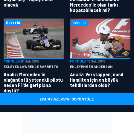
olacak
Mercedes'le olan farkı
kapatabilecek mi?
ÖZELLIK
ÖZELLIK
FORMULA 1
11 Şub 2018
FORMULA 1
6 Şub 2018
EKLEYEN LAWRENCE BARRETTO
EKLEYEN BEN ANDERSON
Analiz: Mercedes'in
Analiz: Verstappen, nasıl
olağanüstü yetenekli pilotu
Hamilton için en büyük
neden F1'de geri plana
tehditlerden oldu?
düştü?
DAHA FAZLASINI GÖRÜNTÜLE