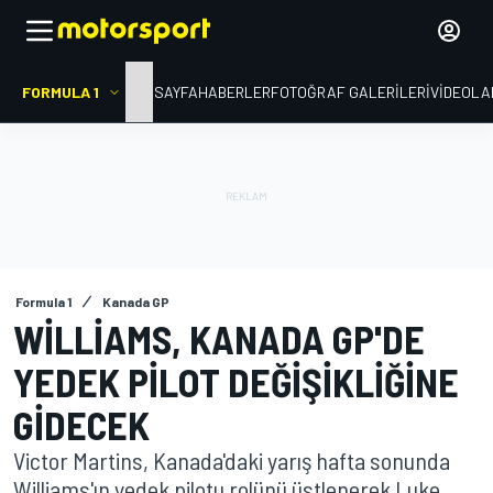
FORMULA 1
ANA SAYFA
HABERLER
FOTOĞRAF GALERILERI
VIDEOLA
Formula 1
Kanada GP
WILLIAMS, KANADA GP'DE
YEDEK PILOT DEĞIŞIKLIĞINE
GIDECEK
Victor Martins, Kanada'daki yarış hafta sonunda
Williams'ın yedek pilotu rolünü üstlenerek Luke