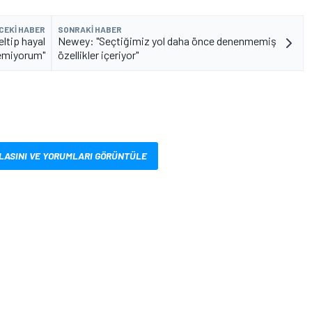
CEKI HABER
SONRAKI HABER
ltip hayal
Newey: "Seçtiğimiz yol daha önce denenmemiş
temiyorum"
özellikler içeriyor"
LASINI VE YORUMLARI GÖRÜNTÜLE