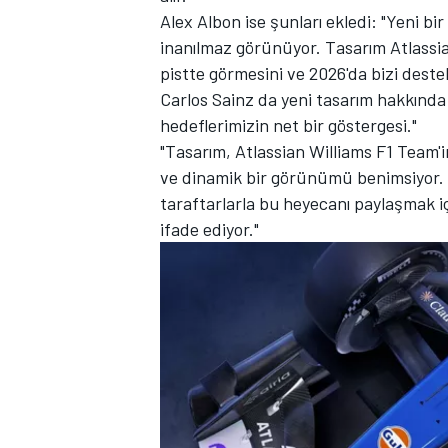
Alex Albon ise şunları ekledi: "Yeni b
inanılmaz görünüyor. Tasarım Atlassia
pistte görmesini ve 2026'da bizi destek
Carlos Sainz da yeni tasarım hakkınd
hedeflerimizin net bir göstergesi."
"Tasarım, Atlassian Williams F1 Team'
ve dinamik bir görünümü benimsiyor. 
taraftarlarla bu heyecanı paylaşmak iç
MOTOSİKLET
ifade ediyor."