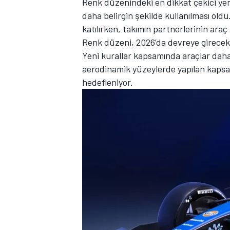
Renk düzenindeki en dikkat çekici yen
daha belirgin şekilde kullanılması old
katılırken, takımın partnerlerinin ara
Renk düzeni, 2026’da devreye girecek y
Yeni kurallar kapsamında araçlar daha 
TÜRK SPORCULAR
aerodinamik yüzeylerde yapılan kapsaml
hedefleniyor.