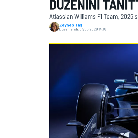
DÜZENINI TANIT
MOTOGP
Atlassian Williams F1 Team, 2026 s
Zeynep Taş
Düzenlendi:
3 Şub 2026 14:18
WORLD SUPERBIKE