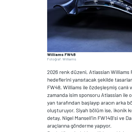
WRC
Williams FW48
Fotoğraf: Williams
2026 renk düzeni, Atlassian Williams 
hedeflerini yansıtacak şekilde tasarlan
FW48, Williams ile özdeşleşmiş canlı
zamanda isim sponsoru Atlassian ile ol
yan tarafından başlayıp aracın arka b
oluşturuyor. Siyah bölüm ise, ikonik k
detay, Nigel Mansell'in FW14B'si ve D
araçlarına gönderme yapıyor.