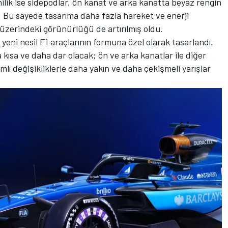
ilik ise sidepodlar, ön kanat ve arka kanatta beyaz rengin
u. Bu sayede tasarıma daha fazla hareket ve enerji
ç üzerindeki görünürlüğü de artırılmış oldu.
eni nesil F1 araçlarının formuna özel olarak tasarlandı.
kısa ve daha dar olacak; ön ve arka kanatlar ile diğer
ı değişikliklerle daha yakın ve daha çekişmeli yarışlar