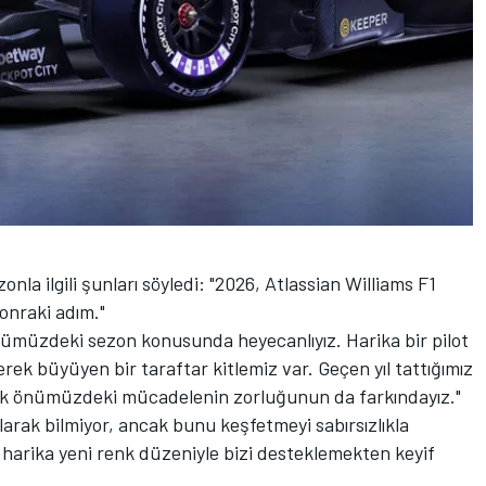
la ilgili şunları söyledi: "2026, Atlassian Williams F1
onraki adım."
nümüzdeki sezon konusunda heyecanlıyız. Harika bir pilot
ek büyüyen bir taraftar kitlemiz var. Geçen yıl tattığımız
ncak önümüzdeki mücadelenin zorluğunun da farkındayız."
olarak bilmiyor, ancak bunu keşfetmeyi sabırsızlıkla
 harika yeni renk düzeniyle bizi desteklemekten keyif