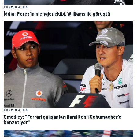
FORMULA 1
4 s
İddia: Perez’in menajer ekibi, Williams ile görüştü
FORMULA 1
4 s
Smedley: "Ferrari çalışanları Hamilton'ı Schumacher'e
benzetiyor"