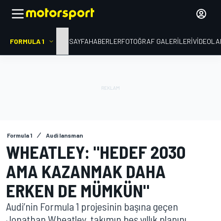
FORMULA 1
ANA SAYFA
HABERLER
FOTOĞRAF GALERILERI
VIDEOLA
Formula 1
Audi lansman
WHEATLEY: "HEDEF 2030
AMA KAZANMAK DAHA
ERKEN DE MÜMKÜN"
Audi’nin Formula 1 projesinin başına geçen
Jonathan Wheatley, takımın beş yıllık planını