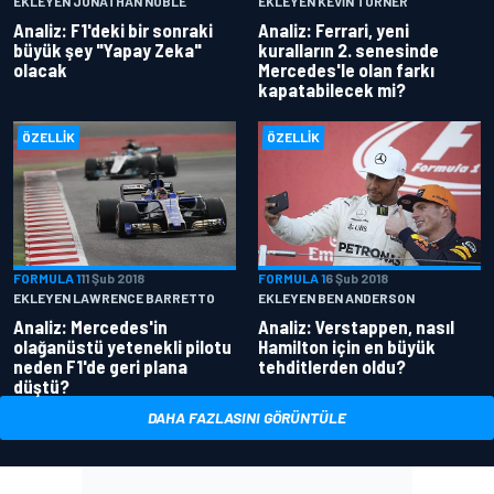
EKLEYEN JONATHAN NOBLE
EKLEYEN KEVIN TURNER
Analiz: F1'deki bir sonraki
Analiz: Ferrari, yeni
büyük şey "Yapay Zeka"
kuralların 2. senesinde
olacak
Mercedes'le olan farkı
kapatabilecek mi?
ÖZELLIK
ÖZELLIK
FORMULA 1
11 Şub 2018
FORMULA 1
6 Şub 2018
EKLEYEN LAWRENCE BARRETTO
EKLEYEN BEN ANDERSON
Analiz: Mercedes'in
Analiz: Verstappen, nasıl
olağanüstü yetenekli pilotu
Hamilton için en büyük
neden F1'de geri plana
tehditlerden oldu?
düştü?
DAHA FAZLASINI GÖRÜNTÜLE