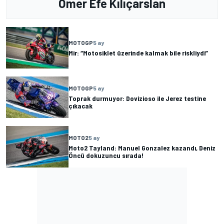
Ömer Efe Kılıçarslan
MOTOGP
5 ay
Mir: “Motosiklet üzerinde kalmak bile riskliydi”
MOTOGP
5 ay
Toprak durmuyor: Dovizioso ile Jerez testine
çıkacak
MOTO2
5 ay
Moto2 Tayland: Manuel Gonzalez kazandı, Deniz
Öncü dokuzuncu sırada!