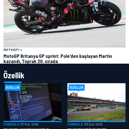
MOTOGP
5 s
MotoGP Britanya GP sprint: Pole'den başlayan Martin
kazandı, Toprak 20. sırada
Özellik
ÖZELLIK
ÖZELLIK
FORMULA 1
17 Mar 2018
FORMULA 1
13 Şub 2018