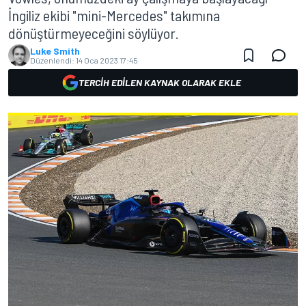
İngiliz ekibi "mini-Mercedes" takımına
dönüştürmeyeceğini söylüyor.
Luke Smith
Düzenlendi:
14 Oca 2023 17:45
TERCIH EDILEN KAYNAK OLARAK EKLE