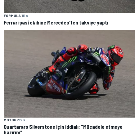
FORMULA 1
11 s
Ferrari şasi ekibine Mercedes'ten takviye yaptı
MOTOGP
12 s
Quartararo Silverstone için iddialı: "Mücadele etmeye
hazırım"