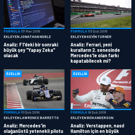
FORMULA 1
17 Mar 2018
FORMULA 1
13 Şub 2018
EKLEYEN JONATHAN NOBLE
EKLEYEN KEVIN TURNER
Analiz: F1'deki bir sonraki
Analiz: Ferrari, yeni
büyük şey "Yapay Zeka"
kuralların 2. senesinde
olacak
Mercedes'le olan farkı
kapatabilecek mi?
ÖZELLIK
ÖZELLIK
FORMULA 1
11 Şub 2018
FORMULA 1
6 Şub 2018
EKLEYEN LAWRENCE BARRETTO
EKLEYEN BEN ANDERSON
Analiz: Mercedes'in
Analiz: Verstappen, nasıl
olağanüstü yetenekli pilotu
Hamilton için en büyük