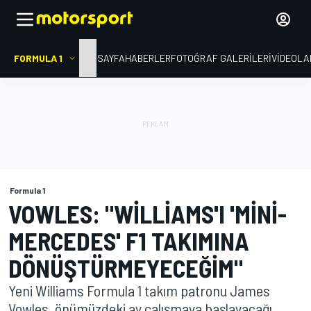
FORMULA 1
ANA SAYFA
HABERLER
FOTOĞRAF GALERILERI
VIDEOLA
Formula 1
VOWLES: "WILLIAMS'I 'MINI-
MERCEDES' F1 TAKIMINA
DÖNÜŞTÜRMEYECEĞIM"
Yeni Williams Formula 1 takım patronu James
Vowles, önümüzdeki ay çalışmaya başlayacağı