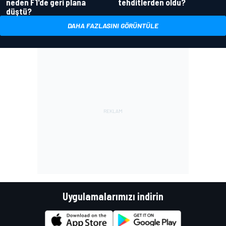
neden F1'de geri plana
tehditlerden oldu?
düştü?
DAHA FAZLASINI GÖRÜNTÜLE
Uygulamalarımızı indirin