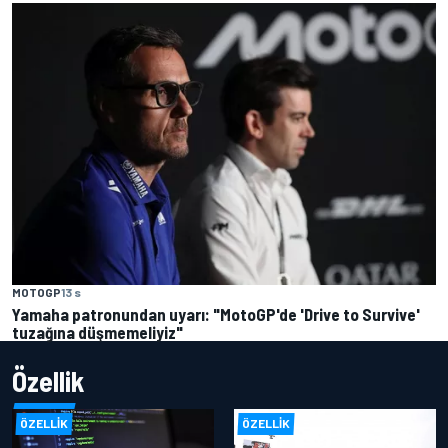
MOTOGP
13 s
Yamaha patronundan uyarı: "MotoGP'de 'Drive to Survive'
tuzağına düşmemeliyiz"
Özellik
ÖZELLIK
ÖZELLIK