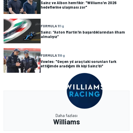
Sainz ve Albon hemfikir: "Williams'ın 2026
hedeflerine ulaşması zor"
FORMULA 1
11 g
Sainz: “Aston Martin'in başardıklarından ilham
almalıyız”
FORMULA 1
18 g
Vowles: "Geçen yıl araçtaki sorunları fark
ettiğimde aradığım ilk kişi Sainz'dı"
Daha fazlası
Williams