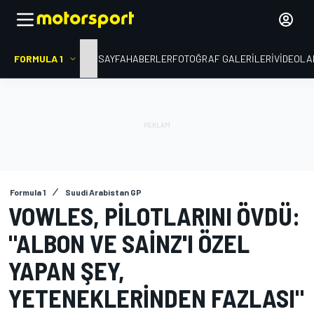
FORMULA 1
ANA SAYFA
HABERLER
FOTOĞRAF GALERILERI
VIDEOLA
Formula 1
Suudi Arabistan GP
VOWLES, PILOTLARINI ÖVDÜ:
"ALBON VE SAINZ'I ÖZEL
YAPAN ŞEY,
YETENEKLERINDEN FAZLASI"