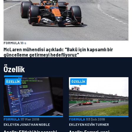
FORMULA 1
8 s
McLaren mühendisi açıkladı: "Bakü için kapsamlı bir
güncelleme getirmeyi hedefliyoruz"
Özellik
ÖZELLIK
ÖZELLIK
FORMULA 1
17 Mar 2018
FORMULA 1
13 Şub 2018
EKLEYEN JONATHAN NOBLE
EKLEYEN KEVIN TURNER
Analiz: F1'deki bir sonraki
Analiz: Ferrari, yeni