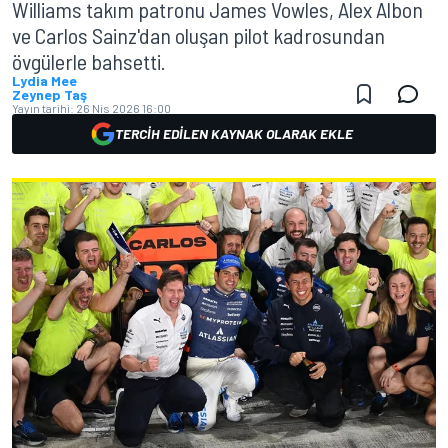
Williams takım patronu James Vowles, Alex Albon
ve Carlos Sainz'dan oluşan pilot kadrosundan
övgülerle bahsetti.
Lydia Mee
Zeynep Taş
Yayın tarihi:
26 Nis 2026 16:00
TERCIH EDILEN KAYNAK OLARAK EKLE