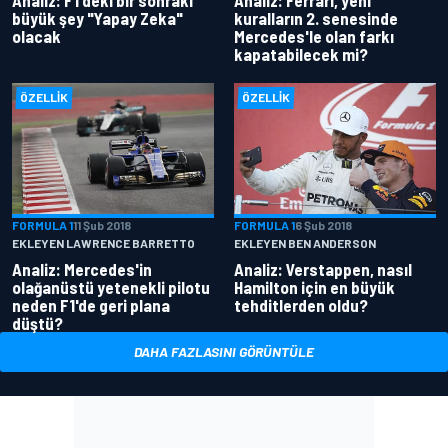
büyük şey "Yapay Zeka"
kuralların 2. senesinde
olacak
Mercedes'le olan farkı
kapatabilecek mi?
ÖZELLIK
ÖZELLIK
FORMULA 1
11 Şub 2018
FORMULA 1
6 Şub 2018
EKLEYEN LAWRENCE BARRETTO
EKLEYEN BEN ANDERSON
Analiz: Mercedes'in
Analiz: Verstappen, nasıl
olağanüstü yetenekli pilotu
Hamilton için en büyük
neden F1'de geri plana
tehditlerden oldu?
düştü?
DAHA FAZLASINI GÖRÜNTÜLE