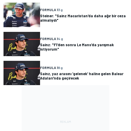
FORMULA 1
3 g
Steiner: "Sainz Macaristan'da daha ağır bir ceza
almalıydı"
FORMULA 1
4 g
Sainz: "F1'den sonra Le Mans'da yarışmak
istiyorum"
FORMULA 1
8 g
Sainz, yaz arasını 'gelenek' haline gelen Balear
Adaları'nda geçirecek