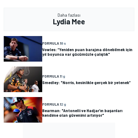
Daha fazlası
Lydia Mee
FORMULA 1
8 s
Vowles: “Yeniden puan barajına dönebilmek için
yıl boyunca var gücümüzle çalıştık"
FORMULA 1
1 g
Smedley: "Norris, kesinlikle gerçek bir yetenek”
FORMULA 1
2 g
Bearman: "Antonelli ve Hadjar'ın başarıları
kendime olan güvenimi artırıyor"