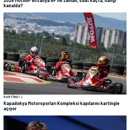
2026 MotoGP Britanya GP ne zaman, saat kaçta, hangi
kanalda?
KARTING
7 s
Kapadokya Motorsporları Kompleksi kapılarını kartingle
açıyor