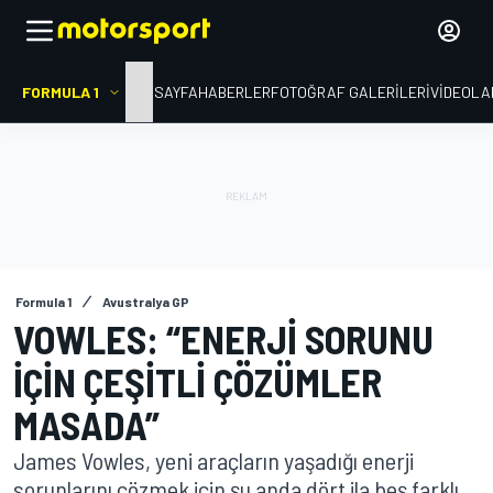
FORMULA 1
ANA SAYFA
HABERLER
FOTOĞRAF GALERILERI
VIDEOLA
Formula 1
Avustralya GP
VOWLES: “ENERJI SORUNU
IÇIN ÇEŞITLI ÇÖZÜMLER
MASADA”
James Vowles, yeni araçların yaşadığı enerji
sorunlarını çözmek için şu anda dört ila beş farklı