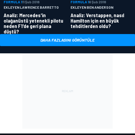
FORMULA 1
11 Şub 2018
FORMULA 1
6 Şub 2018
EKLEYEN LAWRENCE BARRETTO
EKLEYEN BEN ANDERSON
Analiz: Mercedes'in
Analiz: Verstappen, nasıl
olağanüstü yetenekli pilotu
Hamilton için en büyük
neden F1'de geri plana
tehditlerden oldu?
düştü?
DAHA FAZLASINI GÖRÜNTÜLE