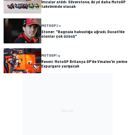
İmzalar atıldı: Silverstone, iki yıl daha MotoGP
takviminde olacak
MOTOGP
2 s
Stoner: "Bagnaia haksızlığa uğradı, Ducati'de
olanlar çok üzücü"
MOTOGP
1 g
Resmi: MotoGP Britanya GP'de Vinales'in yerine
Espargaro yarışacak