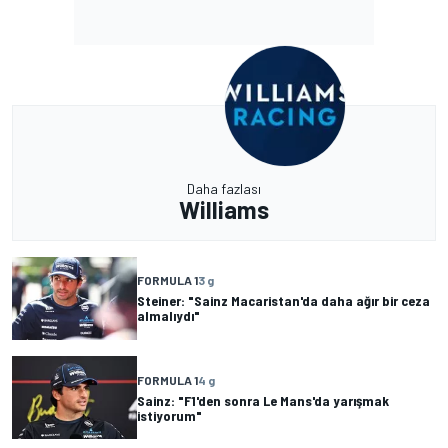
Daha fazlası
Williams
FORMULA 1
3 g
Steiner: "Sainz Macaristan'da daha ağır bir ceza
almalıydı"
FORMULA 1
4 g
Sainz: "F1'den sonra Le Mans'da yarışmak
istiyorum"