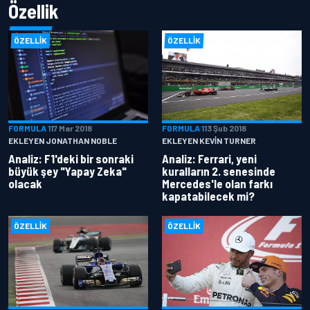
Özellik
ÖZELLIK
ÖZELLIK
FORMULA 1
17 Mar 2018
FORMULA 1
13 Şub 2018
EKLEYEN JONATHAN NOBLE
EKLEYEN KEVIN TURNER
Analiz: F1'deki bir sonraki
Analiz: Ferrari, yeni
büyük şey "Yapay Zeka"
kuralların 2. senesinde
olacak
Mercedes'le olan farkı
kapatabilecek mi?
ÖZELLIK
ÖZELLIK