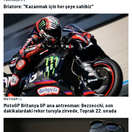
Briatore: "Kazanmak için her şeye sahibiz"
MOTOGP
1 s
MotoGP Britanya GP ana antrenman: Bezzecchi, son
dakikalardaki rekor turuyla zirvede, Toprak 22. sırada