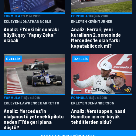
FORMULA 1
17 Mar 2018
FORMULA 1
13 Şub 2018
EKLEYEN JONATHAN NOBLE
EKLEYEN KEVIN TURNER
Analiz: F1'deki bir sonraki
Analiz: Ferrari, yeni
büyük şey "Yapay Zeka"
kuralların 2. senesinde
olacak
Mercedes'le olan farkı
kapatabilecek mi?
ÖZELLIK
ÖZELLIK
FORMULA 1
11 Şub 2018
FORMULA 1
6 Şub 2018
EKLEYEN LAWRENCE BARRETTO
EKLEYEN BEN ANDERSON
Analiz: Mercedes'in
Analiz: Verstappen, nasıl
olağanüstü yetenekli pilotu
Hamilton için en büyük
neden F1'de geri plana
tehditlerden oldu?
düştü?
DAHA FAZLASINI GÖRÜNTÜLE