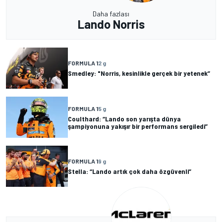
Daha fazlası
Lando Norris
FORMULA 1
2 g
Smedley: "Norris, kesinlikle gerçek bir yetenek”
FORMULA 1
5 g
Coulthard: “Lando son yarışta dünya
şampiyonuna yakışır bir performans sergiledi”
FORMULA 1
9 g
Stella: “Lando artık çok daha özgüvenli”