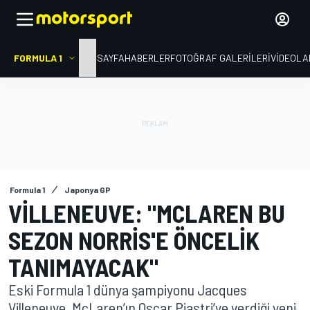
FORMULA 1
ANA SAYFA
HABERLER
FOTOĞRAF GALERILERI
VIDEOLA
Formula 1
Japonya GP
VILLENEUVE: "MCLAREN BU
SEZON NORRIS'E ÖNCELIK
TANIMAYACAK"
Eski Formula 1 dünya şampiyonu Jacques
Villeneuve, McLaren’ın Oscar Piastri’ye verdiği yeni