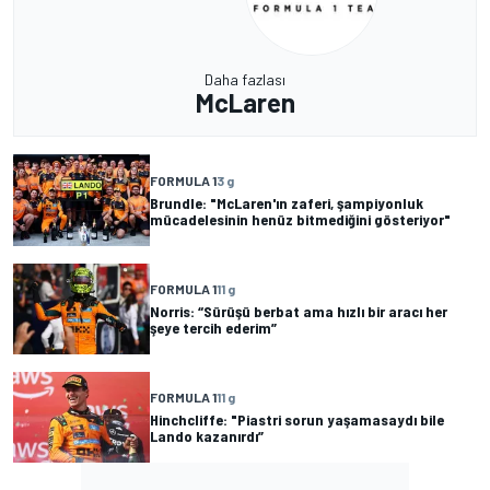
Daha fazlası
McLaren
FORMULA 1
3 g
Brundle: "McLaren'ın zaferi, şampiyonluk
mücadelesinin henüz bitmediğini gösteriyor"
FORMULA 1
11 g
Norris: “Sürüşü berbat ama hızlı bir aracı her
şeye tercih ederim”
FORMULA 1
11 g
Hinchcliffe: "Piastri sorun yaşamasaydı bile
Lando kazanırdı”