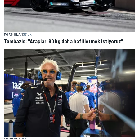
FORMULA 1
37 dk
Tombazis: "Araçları 80 kg daha hafifletmek istiyoruz"
FORMULA 1
1 s