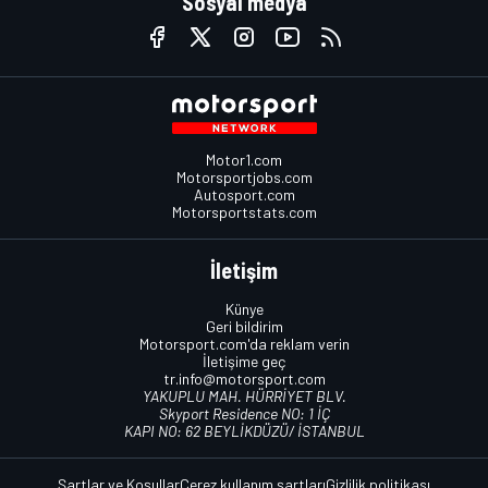
Sosyal medya
Motor1.com
Motorsportjobs.com
Autosport.com
Motorsportstats.com
İletişim
Künye
Geri bildirim
Motorsport.com'da reklam verin
İletişime geç
tr.info@motorsport.com
YAKUPLU MAH. HÜRRİYET BLV.
Skyport Residence NO: 1 İÇ
KAPI NO: 62 BEYLİKDÜZÜ/ İSTANBUL
Şartlar ve Koşullar
Çerez kullanım şartları
Gizlilik politikası